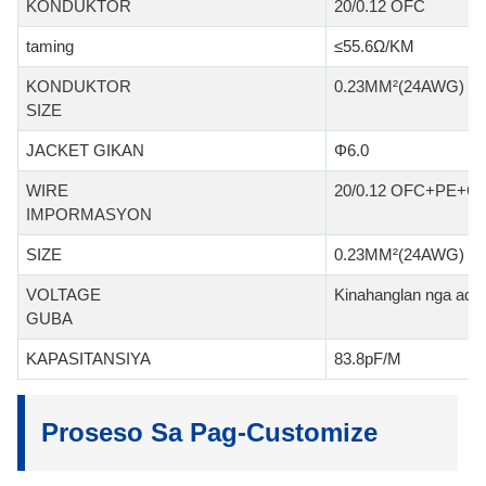
KONDUKTOR
20/0.12 OFC
taming
≤55.6Ω/KM
KONDUKTOR
0.23MM²(24AWG)
SIZE
JACKET GIKAN
Φ6.0
WIRE
20/0.12 OFC+PE+C
IMPORMASYON
SIZE
0.23MM²(24AWG)
VOLTAGE
Kinahanglan nga adu
GUBA
KAPASITANSIYA
83.8pF/M
Proseso Sa Pag-Customize