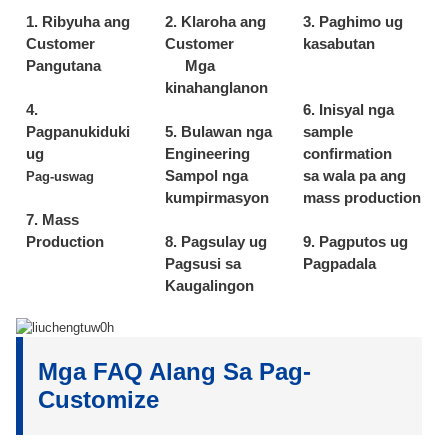
1. Ribyuha ang
2. Klaroha ang
3. Paghimo ug
Customer
Customer
kasabutan
Pangutana
Mga
kinahanglanon
4.
6. Inisyal nga
Pagpanukiduki
5. Bulawan nga
sample
ug
Engineering
confirmation
Sampol nga
sa wala pa ang
Pag-uswag
kumpirmasyon
mass production
7. Mass
Production
8. Pagsulay ug
9. Pagputos ug
Pagsusi sa
Pagpadala
Kaugalingon
Mga FAQ Alang Sa Pag-
Customize