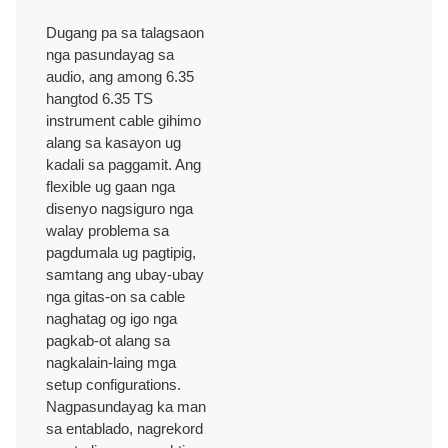
Dugang pa sa talagsaon
nga pasundayag sa
audio, ang among 6.35
hangtod 6.35 TS
instrument cable gihimo
alang sa kasayon ug
kadali sa paggamit. Ang
flexible ug gaan nga
disenyo nagsiguro nga
walay problema sa
pagdumala ug pagtipig,
samtang ang ubay-ubay
nga gitas-on sa cable
naghatag og igo nga
pagkab-ot alang sa
nagkalain-laing mga
setup configurations.
Nagpasundayag ka man
sa entablado, nagrekord