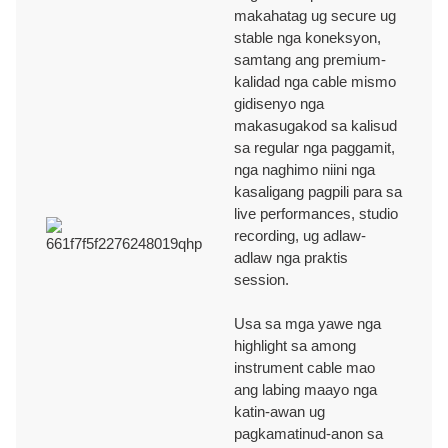
Mga Review sa Kustomer
makahatag ug secure ug
stable nga koneksyon,
Naghatag kami usa-sa-usa nga representante sa pagbaligya aron
samtang ang premium-
makatabang sa pagsulbad sa bisan unsang mga isyu o kabalaka nga
kalidad nga cable mismo
mahimo’g naa sa mga kustomer sa produkto aron masiguro ang usa ka
Ningbo Jingyi Electronic
gidisenyo nga
dali ug epektibo nga pagtubag.
makasugakod sa kalisud
sa regular nga paggamit,
ON-TIME NGA PAGHATUD
nga naghimo niini nga
kasaligang pagpili para sa
live performances, studio
Kami adunay episyente nga mga proseso sa pagpadala ug paghatud
recording, ug adlaw-
aron masiguro ang on-time nga paghatud aron matuman ang mga tagal
adlaw nga praktis
sa matag order.
session.
Usa sa mga yawe nga
TEKNIKAL UG SUPORTA
highlight sa among
instrument cable mao
ang labing maayo nga
Naghatag kami mga propesyonal nga teknikal nga suporta nga adunay
katin-awan ug
30+ ka tuig nga produksiyon sa OEM / ODM ug mga kasinatian sa
pagkamatinud-anon sa
pagbag-o.