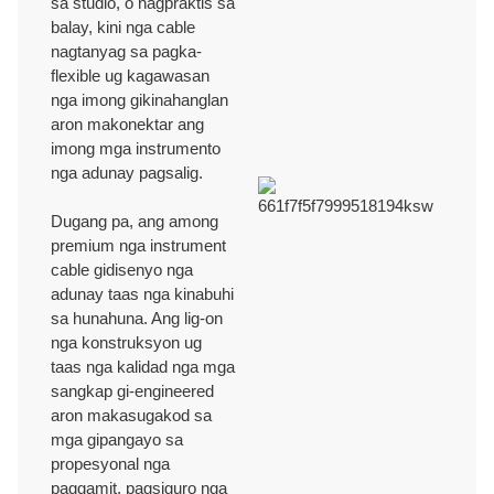
sa studio, o nagpraktis sa
balay, kini nga cable
nagtanyag sa pagka-
flexible ug kagawasan
nga imong gikinahanglan
aron makonektar ang
imong mga instrumento
nga adunay pagsalig.
Dugang pa, ang among
premium nga instrument
cable gidisenyo nga
adunay taas nga kinabuhi
sa hunahuna. Ang lig-on
nga konstruksyon ug
taas nga kalidad nga mga
sangkap gi-engineered
aron makasugakod sa
mga gipangayo sa
propesyonal nga
paggamit, pagsiguro nga