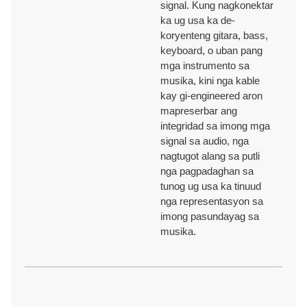
signal. Kung nagkonektar
ka ug usa ka de-
MGA SERTIPIKO
koryenteng gitara, bass,
keyboard, o uban pang
mga instrumento sa
ISO9001/ ISO9002/RoHS/CE/REACH/California Proposisyon 65.
musika, kini nga kable
kay gi-engineered aron
mapreserbar ang
integridad sa imong mga
signal sa audio, nga
nagtugot alang sa putli
nga pagpadaghan sa
tunog ug usa ka tinuud
nga representasyon sa
imong pasundayag sa
musika.