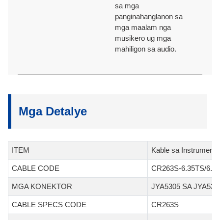
sa mga
panginahanglanon sa
mga maalam nga
musikero ug mga
mahiligon sa audio.
Mga Detalye
ITEM
Kable sa Instrumento
CABLE CODE
CR263S-6.35TS/6.3
MGA KONEKTOR
JYA5305 SA JYA530
CABLE SPECS CODE
CR263S