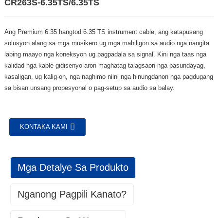
CR263S-6.35TS/6.35TS
Ang Premium 6.35 hangtod 6.35 TS instrument cable, ang katapusang
solusyon alang sa mga musikero ug mga mahiligon sa audio nga nangita
labing maayo nga koneksyon ug pagpadala sa signal. Kini nga taas nga
kalidad nga kable gidisenyo aron maghatag talagsaon nga pasundayag,
kasaligan, ug kalig-on, nga naghimo niini nga hinungdanon nga pagdugang
sa bisan unsang propesyonal o pag-setup sa audio sa balay.
KONTAKA KAMI
Mga Detalye Sa Produkto
Nganong Pagpili Kanato?