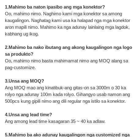
1.Mahimo ba naton ipasibo ang mga konektor?
Oo, mahimo nimo. Naghimo kami mga konektor sa among
kaugalingon. Naghatag kami usa ka halapad nga mga konektor
aron mapili nimo. Mahimo ka nga adunay lainlaing mga lagdok,
kabhang ug ikog.
2.Mahimo ba nako ibutang ang akong kaugalingon nga logo
sa produkto?
Oo, mahimo nimo basta mahimamat nimo ang MOQ alang sa
pag-customize.
3.Unsa ang MOQ?
Ang MOQ mao ang kinatibuk-ang gitas-on sa 3000m o 30 ka
rolyo nga adunay 100m kada rolyo. Gihangyo usab namon ang
500pcs kung gipili nimo ang dili regular nga istilo sa konektor.
4.Unsa ang lead time?
Ang among lead time kasagaran 35 ~ 40 ka adlaw.
5.Mahimo ba ako adunay kaugalingon nga customized nga