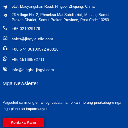
517, Maoyangshan Road, Ningbo, Zhejiang, China
26 Village No. 2, Phraeksa Mai Subdistrict, Mueang Samut
Prakan District, Samut Prakan Province, Post Code 10280
+66 021029179
sales@jingyiaudio.com
+86 574 86100572 #8816
+86 15168592711
info@ningbo-jingyi.com
Mga Newsletter
Pagsulod sa imong email ug ipadala namo kanimo ang pinakabag-o nga
mga plano sa impormasyon.
Kontaka Kami