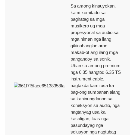
Sa among kinauyokan,
kami komitado sa
paghatag sa mga
musikero ug mga
propesyonal sa audio sa
mga himan nga ilang
gikinahanglan aron
makab-ot ang ilang mga
pangandoy sa sonik.
Uban sa among premium
nga 6.35 hangtod 6.35 TS
instrument cable,
nagtakda kami usa ka
bag-ong sumbanan alang
sa kahinungdanon sa
koneksyon sa audio, nga
nagtanyag usa ka
kasaligan, taas nga
pasundayag nga
solusyon nga nagtubag