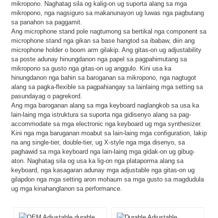
mikropono. Naghatag sila og kalig-on ug suporta alang sa mga
mikropono, nga nagsiguro sa makanunayon ug luwas nga pagbutang
sa panahon sa paggamit.
Ang microphone stand pole nagtumong sa bertikal nga component sa
microphone stand nga gikan sa base hangtod sa ibabaw, diin ang
microphone holder o boom arm gilakip. Ang gitas-on ug adjustability
sa poste adunay hinungdanon nga papel sa pagpahimutang sa
mikropono sa gusto nga gitas-on ug anggulo. Kini usa ka
hinungdanon nga bahin sa baroganan sa mikropono, nga nagtugot
alang sa pagka-flexible sa pagpahiangay sa lainlaing mga setting sa
pasundayag o pagrekord.
Ang mga baroganan alang sa mga keyboard naglangkob sa usa ka
lain-laing mga istruktura sa suporta nga gidisenyo alang sa pag-
accommodate sa mga electronic nga keyboard ug mga synthesizer.
Kini nga mga baruganan moabut sa lain-laing mga configuration, lakip
na ang single-tier, double-tier, ug X-style nga mga disenyo, sa
paghawid sa mga keyboard nga lain-laing mga gidak-on ug gibug-
aton. Naghatag sila og usa ka lig-on nga plataporma alang sa
keyboard, nga kasagaran adunay mga adjustable nga gitas-on ug
gilapdon nga mga setting aron mohaum sa mga gusto sa magdudula
ug mga kinahanglanon sa performance.