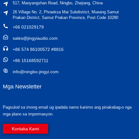
517, Maoyangshan Road, Ningbo, Zhejiang, China
26 Village No. 2, Phraeksa Mai Subdistrict, Mueang Samut
Prakan District, Samut Prakan Province, Post Code 10280
+66 021029179
sales@jingyiaudio.com
+86 574 86100572 #8816
+86 15168592711
info@ningbo-jingyi.com
Mga Newsletter
Pagsulod sa imong email ug ipadala namo kanimo ang pinakabag-o nga
mga plano sa impormasyon.
Kontaka Kami