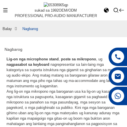
sukad sa 1992
OEM/ODM
PROFESSIONAL PRO-AUDIO MANUFACTURER
Balay
Nagbarog
Nagbarog
Lig-on nga microphone stand
,
poste sa mikropono
, ug
nagpasabot sa keyboard
nagrepresentar sa lain-laing mga
kategoriya sa suporta istruktura nga gigamit sa gingharian sa musika
ug audio ekipo. Ang matag matang sa baroganan gilaraw aron
matuman ang mga piho nga tahas ug ma-accommodate ang lainlaing
mga instrumento ug kagamitan.
Ang lig-on nga mikropono nga baroganan usa ka lig-on ug kasaligan
+86 15168592711
nga istruktura sa pagsuporta, kasagaran gigamit sa paghawid sa mga
mikropono sa panahon sa mga pasundayag, mga sesyon sa
pagrekord, o mga pakighinabi sa publiko. Kini nga mga baroganan
gihimo uban ang lig-on nga mga materyales ug kanunay adunay mga
kapilian nga mapaigoigo nga gitas-on ug boom nga bukton aron
mahatagan ang lainlaing mga panginahanglanon sa pagposisyon sa