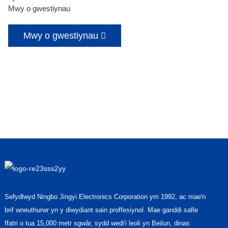
Mwy o gwestiynau
Mwy o gwestiynau
Sefydlwyd Ningbo Jingyi Electronics Corporation ym 1992, ac mae'n
brif wneuthurwr yn y diwydiant sain proffesiynol. Mae ganddi safle
ffatri o tua 15,000 metr sgwâr, sydd wedi'i leoli yn Beilun, dinas