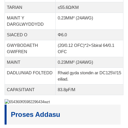
TARIAN
≤55.6Ω/KM
MAINT Y
0.23MM² (24AWG)
DARGLWYDDYDD
SIACED O
Φ6.0
GWYBODAETH
(20/0.12 OFC)*2+Sbiral 64/0.1
GWIFREN
OFC
MAINT
0.23MM² (24AWG)
DADLUNIAD FOLTEDD
Rhaid gyda stondin ar DC125V/15
eiliad.
CAPASITIANT
83.8pF/M
Proses Addasu