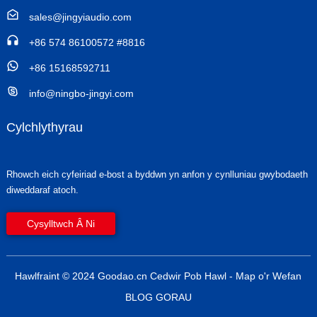
sales@jingyiaudio.com
+86 574 86100572 #8816
+86 15168592711
info@ningbo-jingyi.com
Cylchlythyrau
Rhowch eich cyfeiriad e-bost a byddwn yn anfon y cynlluniau gwybodaeth
diweddaraf atoch.
Cysylltwch Â Ni
Hawlfraint © 2024 Goodao.cn Cedwir Pob Hawl
- Map o'r Wefan
BLOG GORAU