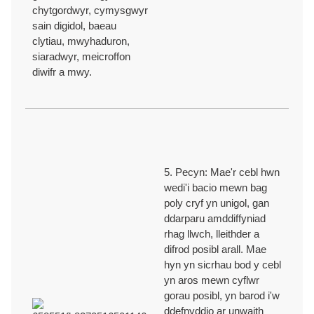
chytgordwyr, cymysgwyr
sain digidol, baeau
clytiau, mwyhaduron,
siaradwyr, meicroffon
diwifr a mwy.
5. Pecyn: Mae'r cebl hwn
wedi'i bacio mewn bag
poly cryf yn unigol, gan
ddarparu amddiffyniad
rhag llwch, lleithder a
difrod posibl arall. Mae
hyn yn sicrhau bod y cebl
yn aros mewn cyflwr
gorau posibl, yn barod i'w
ddefnyddio ar unwaith