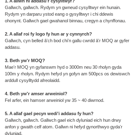
1. A allwn ni addasu'r cysylltwyr?
Gallwch, gallwch. Rydym yn gwneud cysylltwyr ein hunain.
Rydym yn darparu ystod eang o gysylltwyr i chi ddewis
ohonynt. Gallwch gael gwahanol binnau, cregyn a chynffonau.
2. A allaf roi fy logo fy hun ar y cynnyrch?
Gallwch, cyn belled â'ch bod chi'n gallu cwrdd â'r MOQ ar gyfer
addasu.
3. Beth yw'r MOQ?
Mae'r MOQ yn gyfanswm hyd o 3000m neu 30 rholyn gyda
100m y rholyn. Rydym hefyd yn gofyn am 500pcs os dewiswch
arddull cysylltydd afreolaidd.
4. Beth yw'r amser arweiniol?
Fel arfer, ein hamser arweiniol yw 35 ~ 40 diwrnod.
5. A allaf gael pecyn wedi'i addasu fy hun?
Gallwch, gallwch. Gallwch gael eich dyluniad eich hun drwy
anfon y gwaith celf atom. Gallwn ni hefyd gynorthwyo gyda'r
dyluniad.