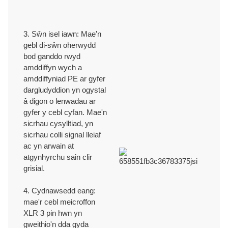
CYMORTH TECHNEGOL A CHYMORTH
3. Sŵn isel iawn: Mae'n
Rydym yn darparu cefnogaeth dechnegol broffesiynol gyda 30+
gebl di-sŵn oherwydd
mlynedd o brofiadau cynhyrchu ac arloesi OEM / ODM.
bod ganddo rwyd
amddiffyn wych a
amddiffyniad PE ar gyfer
TYSTYSGRIFAU
dargludyddion yn ogystal
â digon o lenwadau ar
gyfer y cebl cyfan. Mae'n
ISO9001/ ISO9002/RoHS /CE/REACH/Cynnig 65 Califfornia.
sicrhau cysylltiad, yn
sicrhau colli signal lleiaf
ac yn arwain at
atgynhyrchu sain clir
grisial.
4. Cydnawsedd eang:
mae'r cebl meicroffon
XLR 3 pin hwn yn
gweithio'n dda gyda