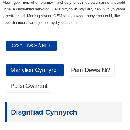
Mae'n gebl meicroffon premiwm proffesiynol sy'n darparu sain o ansawdd
uchel a chysylltiad sefydlog. Gellir dibynnu'n llwyr ar y cebl hwn yn ystod
y perfformiad. Mae'r opsiynau OEM yn cynnwys: manylebau cebl, lliw
cebl, diamedr allanol y cebl, hyd y cebl ac ati.
CYSYLLTWCH Â NI
Manylion Cynnyrch
Pam Dewis Ni?
Polisi Gwarant
Rheoli Ansawdd
1. Cwmpas y Warant:
Rheoli Ansawdd
Fel ffatri Gwneuthurwr Offer Gwreiddiol (OEM), rydym yn gwarantu ein
• Rydym yn gosod safonau a manylebau clir a
cynnyrch yn erbyn diffygion mewn deunyddiau a chrefftwaith am gyfnod
Disgrifiad Cynnyrch
chyraeddadwy ar gyfer y cynhyrchion.
o flwyddyn o'r dyddiad cyflwyno i'r cwsmer. Dim ond i'r prynwr gwreiddiol
• Gwirio smotiau ar wahanol gamau o'r broses
y mae'r warant hon yn ddilys ac nid yw'n drosglwyddadwy.
gynhyrchu.
1.1 Sicrwydd Ansawdd: Rydym yn sicrhau bod y cynhyrchion a