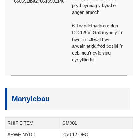
pryd bynnag y bydd ei
angen arnoch.
6. I'w ddefnyddio o dan
DC 125V: Gall mynd y tu
hwnt i'r foltedd hwn
arwain at ddifrod posibl i'r
cebl neu'r dyfeisiau
cysylltiedig.
Manylebau
RHIF EITEM
CM001
ARWEINYDD
20/0.12 OFC