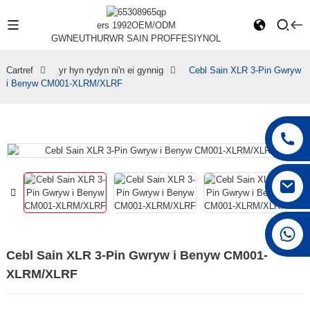
ers 1992
OEM/ODM
GWNEUTHURWR SAIN PROFFESIYNOL
Cartref
yr hyn rydyn ni'n ei gynnig
Cebl Sain XLR 3-Pin Gwryw
i Benyw CM001-XLRM/XLRF
+86 15168592711
Cebl Sain XLR 3-Pin Gwryw i Benyw CM001-
XLRM/XLRF