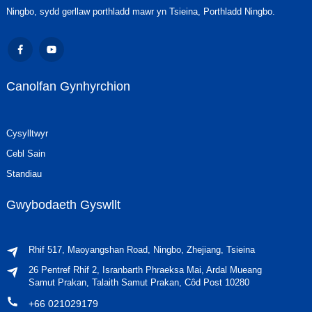
Ningbo, sydd gerllaw porthladd mawr yn Tsieina, Porthladd Ningbo.
Canolfan Gynhyrchion
Cysylltwyr
Cebl Sain
Standiau
Gwybodaeth Gyswllt
Rhif 517, Maoyangshan Road, Ningbo, Zhejiang, Tsieina
26 Pentref Rhif 2, Isranbarth Phraeksa Mai, Ardal Mueang
Samut Prakan, Talaith Samut Prakan, Côd Post 10280
+66 021029179