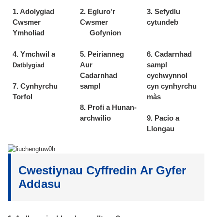
1. Adolygiad
2. Egluro'r
3. Sefydlu
Cwsmer
Cwsmer
cytundeb
Ymholiad
Gofynion
4. Ymchwil a
5. Peirianneg
6. Cadarnhad
Aur
sampl
Datblygiad
Cadarnhad
cychwynnol
7. Cynhyrchu
sampl
cyn cynhyrchu
Torfol
màs
8. Profi a Hunan-
archwilio
9. Pacio a
Llongau
Cwestiynau Cyffredin Ar Gyfer
Addasu