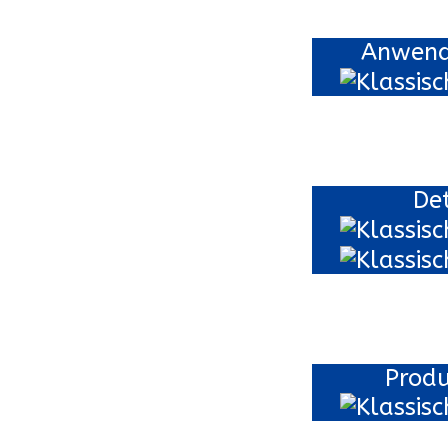
Anwend
De
Prod