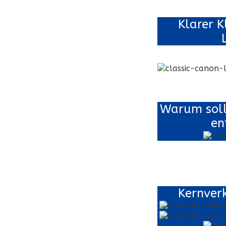
Klarer K
Warum sollt
en
Kernver