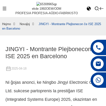
ekde 1992
OEM/ODM
PROFESIA PROFESIA-AŬDIO-FABRIKISTO
Hejmo
Novaĵoj
JINGYI - Montrante Plejbonecon ĉe ISE 2025
en Barcelono
JINGYI - Montrante Plejbonecon ĉe
ISE 2025 en Barcelono
2025-04-18
+86 15168592711
Ni ĝojas anonci, ke Ningbo Jingyi Electronic Co.,
Ltd. sukcese partoprenis la prestiĝan ISE
(Integrated Systems Europe) 2025, okazintan en