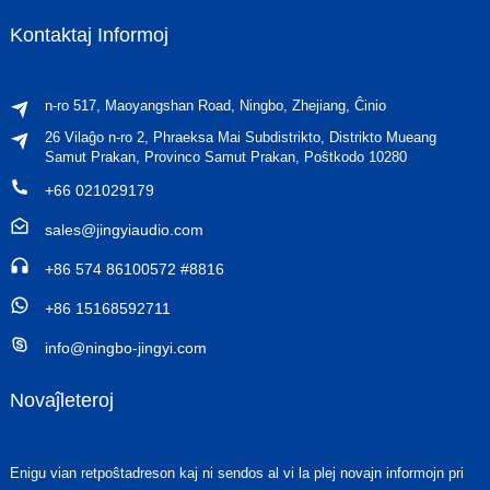
Kontaktaj Informoj
n-ro 517, Maoyangshan Road, Ningbo, Zhejiang, Ĉinio
26 Vilaĝo n-ro 2, Phraeksa Mai Subdistrikto, Distrikto Mueang
Samut Prakan, Provinco Samut Prakan, Poŝtkodo 10280
+66 021029179
sales@jingyiaudio.com
+86 574 86100572 #8816
+86 15168592711
info@ningbo-jingyi.com
Novaĵleteroj
Enigu vian retpoŝtadreson kaj ni sendos al vi la plej novajn informojn pri