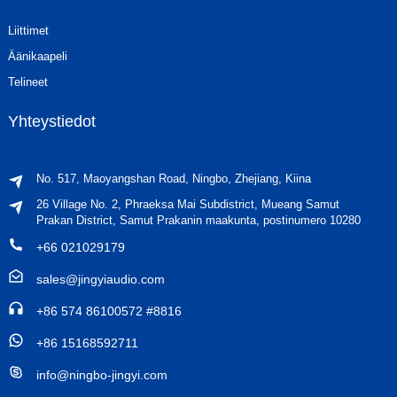
Liittimet
Äänikaapeli
Telineet
Yhteystiedot
No. 517, Maoyangshan Road, Ningbo, Zhejiang, Kiina
26 Village No. 2, Phraeksa Mai Subdistrict, Mueang Samut
Prakan District, Samut Prakanin maakunta, postinumero 10280
+66 021029179
sales@jingyiaudio.com
+86 574 86100572 #8816
+86 15168592711
info@ningbo-jingyi.com