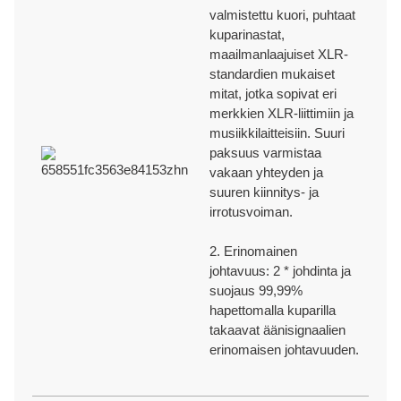
• Sisäinen muottinhallinta varmistaa uusien tuotteiden
3. Vastuunrajoitus:
valmistettu kuori, puhtaat
Vastuumme tämän takuun nojalla rajoittuu viallisen tuotteen
kehitystyön tehokkuuden ja vaikuttavuuden.
kuparinastat,
korjaamiseen, vaihtamiseen tai ostohinnan hyvittämiseen harkintamme
• Tarjoamme myös markkinointimateriaaleja, kuten
maailmanlaajuiset XLR-
LAADUNVALVONTA
mukaan. Emme missään tapauksessa ole vastuussa mistään
standardien mukaiset
asennusoppaita, ohjeita, pakkaussuunnittelua jne.
epäsuorista, satunnaisista, seuraamuksellisista tai rankaisevista
vahingoista, jotka johtuvat tuotteidemme käytöstä.
mitat, jotka sopivat eri
merkkien XLR-liittimiin ja
Asiakasarvostelut
100 % testaus jokaiselle tuotteelle ennen pakkaamista.
musiikkilaitteisiin. Suuri
paksuus varmistaa
MYYNNIN JÄLKEISET PALVELUT
vakaan yhteyden ja
Ningbo Jingyi
suuren kiinnitys- ja
Electronic
irrotusvoiman.
Tarjoamme henkilökohtaisen myyntiedustajan auttamaan asiakkaita
2. Erinomainen
tuotteen mahdollisten ongelmien tai huolenaiheiden ratkaisemisessa
varmistaaksemme nopean ja tehokkaan reagoinnin.
johtavuus: 2 * johdinta ja
suojaus 99,99%
hapettomalla kuparilla
TOIMITUS AJALLAAN
takaavat äänisignaalien
erinomaisen johtavuuden.
Meillä on tehokkaat toimitus- ja jakeluprosessit varmistaaksemme
oikea-aikaisen toimituksen ja määräaikojen noudattamisen jokaiselle