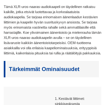
• Jokainen tuote testataan 100 %:sti ennen
1.1 Laadunvarmistus: Varmistamme, että lähettämämme tuotteet
Tämä XLR-uros-naaras-audiokaapeli on täydellinen ratkaisu
pakkaamista.
täyttävät asiakkaidemme kanssa asettamamme standardit.
kaikille, jotka etsivät luotettavaa ja korkealaatuista
Myynnin jälkeiset palvelut
audiokaapelia. Se tarjoaa erinomaisen äänenlaadun kestävien
1.2 Yhden vuoden vaihto: Tarjoamme viallisten tuotteiden korvaavia
Myynnin jälkeiset palvelut
liittimien ja kaapelin hyvän suorituskyvyn ansiosta. Se tarjoaa
tuotteita yhden vuoden kuluessa niiden vastaanottamisesta.
• Yksilöllinen myyntiedustaja, joka auttaa mahdollisten
myös erinomaista vastinetta rahalle sekä ammattilaisille että
ongelmien tai huolenaiheiden ratkaisemisessa.
1.3 Huolto ja tuki: Et ole yksin oston jälkeen. Tarjoamme huoltoa ja
harrastajille. Koe ylivoimainen äänentoisto ja mielenrauha tämän
teknistä tukea jatkuvasti myynnin jälkeen.
• Takaamme, että tuotteidemme laatu täyttää sovitut
XLR-uros-naaras-audiokaapelin avulla – se on täydellinen
standardit.
lisävaruste kaikkiin äänentoistotarpeisiisi. OEM-tuotteena
Toimitus ajallaan
2. Takuuvaatimusten käsittelyprosessi:
asiakkailla voi olla erilaisia kaapeliominaisuuksia, erityyppisiä
Noudata alla olevia ohjeita takuuvaatimusten tekemiseen.
liittimiä, kaikenlaisia pituuksia tai rullia ja räätälöityjä pakkauksia.
Toimitus ajallaan
2.1 Asiakkaiden on ilmoitettava meille viipymättä kaikista
• Pyrimme toimittamaan tilaukset ajallaan ja
takuuvaatimuksista ottamalla yhteyttä nimettyyn myyntiedustajaamme.
noudattamaan määräaikoja.
Tärkeimmät Ominaisuudet
2.2 Takuuvaatimuksiin on liitettävä todisteet virheistä, kuten kuvat tai
• Sopimukset laajan logistiikkakumppaneiden kanssa
Tekninen ja markkinointituki
videot, mukaan lukien toimituspäivämäärä ja alkuperäinen
lento- ja merikuljetusyrityksistä huolitsijoihin.
tilausnumero.
2.3 Saatuamme pätevän takuuvaatimuksen, arvioimme sen ja
Tekninen ja markkinointituki
harkintamme mukaan korjaamme, vaihdamme tai hyvitämme viallisen
• Ammattimainen tekninen tuki ja yli 30 vuoden
tuotteen tai sen osat.
1. Kestävät liittimet:
kokemus OEM/ODM-tuotannosta.
sinkkiseoksesta