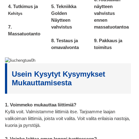
4. Tutkimus ja
5. Tekniikka
näytteen
Golden
vahvistus
Kehitys
Näytteen
ennen
7.
vahvistus
massatuotantoa
Massatuotanto
8. Testaus ja
9. Pakkaus ja
omavalvonta
toimitus
Usein Kysytyt Kysymykset
Mukauttamisesta
1. Voimmeko mukauttaa liittimiä?
Kyllä voit. Valmistamme liittimiä itse. Tarjoamme laajan
valikoiman liittimiä, joista voit valita. Voit valita erilaisia nastoja,
kuoria ja pyrstöjä.
2. Voinko laittaa oman logoni tuotteeseen?