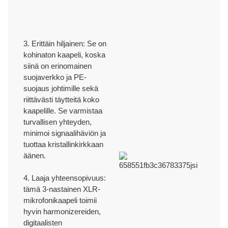
tilaukselle.
TEKNINEN TUKI
3. Erittäin hiljainen: Se on
kohinaton kaapeli, koska
siinä on erinomainen
Tarjoamme ammattitaitoista teknistä tukea yli 30 vuoden OEM/ODM-
suojaverkko ja PE-
tuotannon ja innovaatiokokemuksella.
suojaus johtimille sekä
riittävästi täytteitä koko
kaapelille. Se varmistaa
TODISTUSTEN
turvallisen yhteyden,
minimoi signaalihäviön ja
tuottaa kristallinkirkkaan
ISO9001/ ISO9002/RoHS/CE/REACH/Kalifornian ehdotus 65.
äänen.
4. Laaja yhteensopivuus:
tämä 3-nastainen XLR-
mikrofonikaapeli toimii
hyvin harmonizereiden,
digitaalisten