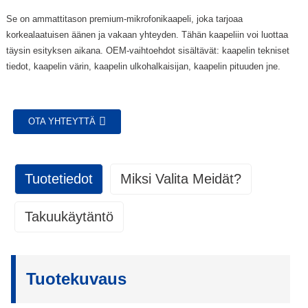
Se on ammattitason premium-mikrofonikaapeli, joka tarjoaa
korkealaatuisen äänen ja vakaan yhteyden. Tähän kaapeliin voi luottaa
täysin esityksen aikana. OEM-vaihtoehdot sisältävät: kaapelin tekniset
tiedot, kaapelin värin, kaapelin ulkohalkaisijan, kaapelin pituuden jne.
OTA YHTEYTTÄ
Tuotetiedot
Miksi Valita Meidät?
Takuukäytäntö
Laadunvalvonta
1. Takuun kattavuus:
Laadunvalvonta
Alkuperäislaitevalmistajana (OEM) takaamme tuotteillemme materiaali-
• Asetamme tuotteille selkeät ja saavutettavissa olevat
ja valmistusvirheet yhden vuoden ajan toimituspäivästä asiakkaalle.
Tuotekuvaus
standardit ja spesifikaatiot.
Tämä takuu on voimassa vain alkuperäiselle ostajalle, eikä sitä voi
• Tarkastetaan kohtia tuotantoprosessin eri vaiheissa.
siirtää.