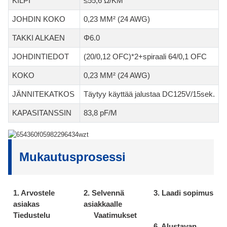
KILPI
≤55,6 Ω/KM
JOHDIN KOKO
0,23 MM² (24 AWG)
TAKKI ALKAEN
Φ6.0
JOHDINTIEDOT
(20/0,12 OFC)*2+spiraali 64/0,1 OFC
KOKO
0,23 MM² (24 AWG)
JÄNNITEKATKOS
Täytyy käyttää jalustaa DC125V/15sek.
KAPASITANSSIN
83,8 pF/M
Mukautusprosessi
1. Arvostele
2. Selvennä
3. Laadi sopimus
asiakas
asiakkaalle
Tiedustelu
Vaatimukset
6. Alustavan