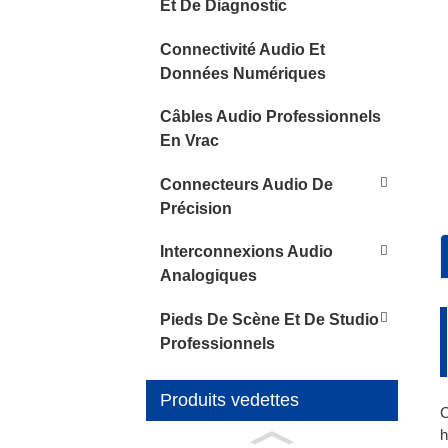
Et De Diagnostic
Connectivité Audio Et
Données Numériques
Câbles Audio Professionnels
En Vrac
Connecteurs Audio De
Précision
Interconnexions Audio
Analogiques
C
1
C
E
•
Pieds De Scène Et De Studio
f
•
Professionnels
n
•
1
Produits vedettes
S
é
C
h
•
1