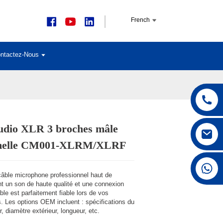
French
ntactez-Nous
udio XLR 3 broches mâle
emelle CM001-XLRM/XLRF
Loading...
Loading...
Loading...
Loading...
+86 15168592711
n câble microphone professionnel haut de
t un son de haute qualité et une connexion
ble est parfaitement fiable lors de vos
. Les options OEM incluent : spécifications du
r, diamètre extérieur, longueur, etc.