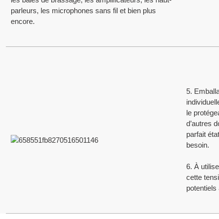
parleurs, les microphones sans fil et bien plus
encore.
SO9001/ ISO9002/RoHS /CE/REACH/Proposition 65 de Californie.
5. Emballa
individuel
le protége
d’autres d
parfait ét
besoin.
6. À utili
cette ten
potentiels