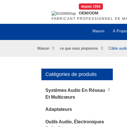
depuis 1992
OEM/ODM
FABRICANT PROFESSIONNEL DE MA
Maison
À Propo
Maison
ce que nous proposons
Câble aud
Catégories de produits
Loading...
Loading...
..
..
Systèmes Audio En Réseau
Et Multicœurs
Adaptateurs
Outils Audio, Électroniques