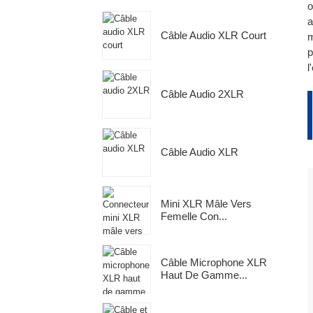
o
a
•
a
1
Câble Audio XLR Court
m
L
c
p
•
l
2
•
V
Câble Audio 2XLR
t
2
A
c
•
Câble Audio XLR
2
l
•
n
2
Mini XLR Mâle Vers
•
l
Femelle Con...
i
3
N
A
d
Câble Microphone XLR
a
Haut De Gamme...
C