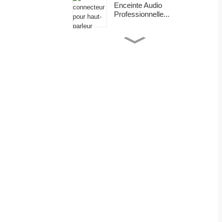
Enceinte Audio
Professionnelle...
Connecteur Speakon
N
Professionnel À 4
q
Broches...
Connecteur Speakon
Mâle À 4 Broches...
N
d
Boîtier Audio OEM À
Faible Bruit OFC...
Connecteur Audio Haut
De Gamme, XL...
N