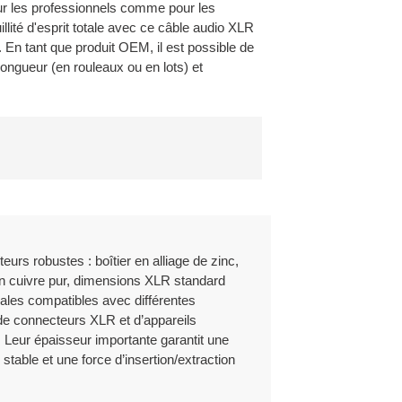
our les professionnels comme pour les
aux normes convenues.
llité d'esprit totale avec ce câble audio XLR
urons un service et une assistance technique
 En tant que produit OEM, il est possible de
longueur (en rouleaux ou en lots) et
 pour chaque commande.
es, allant des transitaires aériens aux
de la garantie en contactant notre représentant
s d'expérience en production OEM/ODM.
 des photos ou des vidéos, y compris la date de
erformance des développements de
lamation et, à notre discrétion, nous procéderons à
eurs robustes : boîtier en alliage de zinc,
e des manuels d'installation, des
 défectueux.
n cuivre pur, dimensions XLR standard
nales compatibles avec différentes
à la réparation, au remplacement ou au remboursement
e connecteurs XLR et d’appareils
enus responsables des dommages indirects,
 Leur épaisseur importante garantit une
stable et une force d’insertion/extraction
ngyi électronique