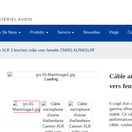
TÉRIEL AUDIO
s De Nous
Produits
Service
Nouvelles
Vlogs
Co
io XLR 3 broches mâle vers femelle CM001-XLRM/XLRF
Câble a
Loading...
Loading...
vers f
Il s'agit d'u
gamme offran
stable. Ce câ
performances
câble, couleu