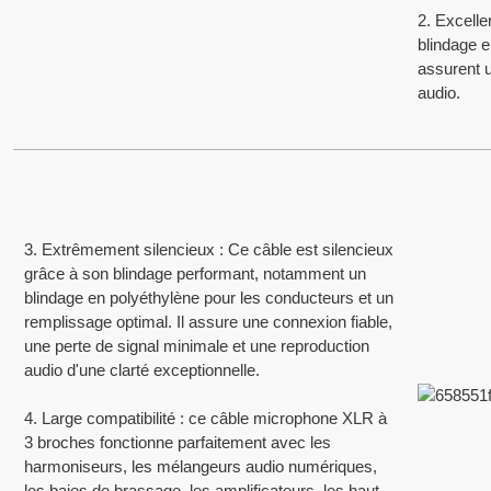
SERVICES APRÈS-VENTE
2. Excelle
blindage 
assurent u
audio.
ous mettons à votre disposition un représentant commercial dédié pour vous 
ue vous pourriez avoir concernant le produit, afin de garantir une réponse rapi
LIVRAISON À TEMPS
3. Extrêmement silencieux : Ce câble est silencieux
ous disposons de processus d'expédition et de livraison efficaces afin de gara
grâce à son blindage performant, notamment un
élais de chaque commande.
blindage en polyéthylène pour les conducteurs et un
remplissage optimal. Il assure une connexion fiable,
ASSISTANCE TECHNIQUE
une perte de signal minimale et une reproduction
audio d'une clarté exceptionnelle.
4. Large compatibilité : ce câble microphone XLR à
ous offrons un support technique professionnel fort de plus de 30 ans d'exp
3 broches fonctionne parfaitement avec les
harmoniseurs, les mélangeurs audio numériques,
CERTIFICATS
les baies de brassage, les amplificateurs, les haut-