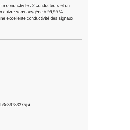
nte conductivité : 2 conducteurs et un
en cuivre sans oxygène à 99,99 %
ne excellente conductivité des signaux
aider à résoudre tout problème ou préoccupation
de et efficace.
ntir une livraison ponctuelle et de respecter les
érience en production et innovation OEM/ODM.