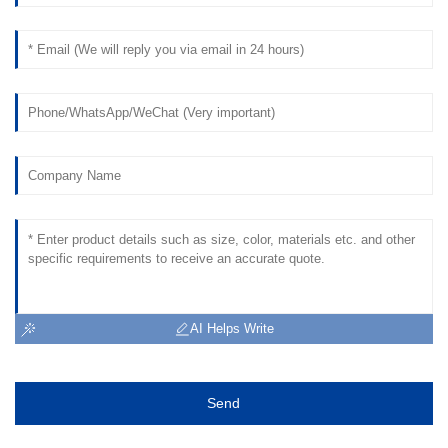
AI Helps Write
Send