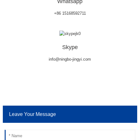
Whatsapp
+86 15168592711
Skype
info@ningbo-jingyi.com
Leave Your Message