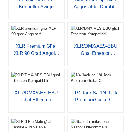
Konnettur Awdjo
Aġġustabbli Durabbli
JYA508...
S001
XLR Premium Għal
XLR/DMX/AES-EBU
XLR 90 Grad Angolat
Għal Ethercon
A...
Kompatibbli...
XLR/DMX/AES-EBU
1/4 Jack Sa 1/4 Jack
Għal Ethercon
Premium Guitar C...
Kompatibbli...