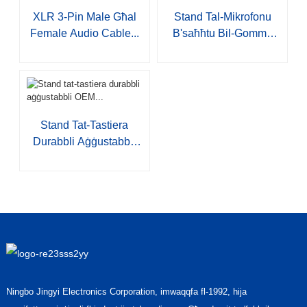
XLR 3-Pin Male Għal
Stand Tal-Mikrofonu
Female Audio Cable...
B'saħħtu Bil-Gomma
H...
Stand Tat-Tastiera
Durabbli Aġġustabbli
OEM...
Ningbo Jingyi Electronics Corporation, imwaqqfa fl-1992, hija