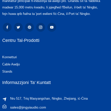
manifattur prinċipali fl-industrija tal-awdjo pro. Għandu sit ta 'fabbrika
madwar 15,000 metru kwadru, li jqiegħed f'Beilun, il-belt ta' Ningbo,
fejn huwa qrib ħafna ta 'port ewlieni fiċ-Ċina, il-Port ta' Ningbo.
Ċentru Tal-Prodotti
Konnetturi
Cable Awdjo
Stands
Informazzjoni Ta' Kuntatt
Nru 517, Triq Maoyangshan, Ningbo, Zhejiang, iċ-Ċina
sales@jingyiaudio.com