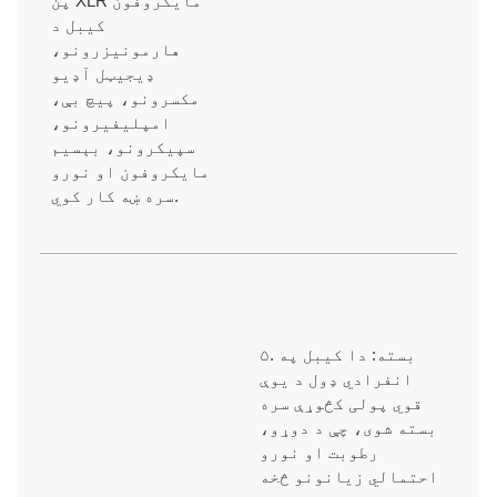
پن XLR مایکروفون
کیبل د
هارمونیزرونو،
ډیجیټل آډیو
مکسرونو، پیچ بې،
امپلیفیرونو،
سپیکرونو، بېسیم
مایکروفون او نورو
سره ښه کار کوي.
۵. بسته: دا کیبل په
انفرادي ډول د یوې
قوي پولی کڅوړې سره
بسته شوی، چې د دوړو،
رطوبت او نورو
احتمالي زیانونو څخه