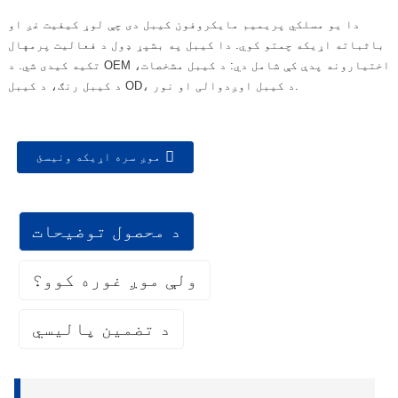
دا یو مسلکي پریمیم مایکروفون کیبل دی چې لوړ کیفیت غږ او
باثباته اړیکه چمتو کوي. دا کیبل په بشپړ ډول د فعالیت پرمهال
تکیه کیدی شي. د OEM اختیارونه پدې کې شامل دي: د کیبل مشخصات،
د کیبل رنګ، د کیبل OD، د کیبل اوږدوالی او نور.
موږ سره اړیکه ونیسئ
د محصول توضیحات
ولې موږ غوره کوو؟
د تضمین پالیسي
۱. د تضمین پوښښ:
د کیفیت کنټرول
د کیفیت کنټرول
د اصلي تجهیزاتو جوړونکي (OEM) فابریکې په توګه، موږ خپل
• موږ د محصولاتو لپاره واضح او د لاسته راوړلو وړ
محصولات د موادو او کاري وړتیا نیمګړتیاو په وړاندې د