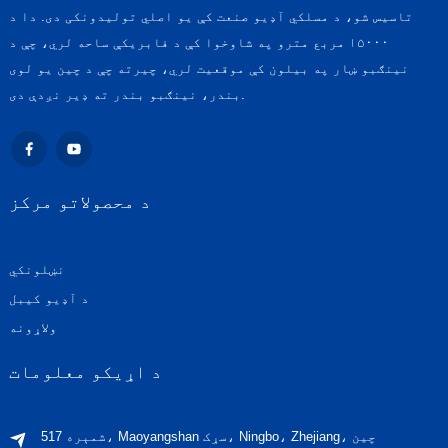
تاسیس شو، د مسلکي آډیو صنعت کې یو اصلي تولیدونکی دی. دا د
۱۵۰۰۰ مربع مترو په شاوخوا کې د فابریکې ساحه لري، چې د
نینګبو ښار په بیلون کې موقعیت لري، چیرته چې د چین یو لوی
بندر، نینګبو بندر ته ډیر نږدې دی.
د محصولاتو مرکز
نښلونکي
د آډیو کیبل
ولاړونه
د اړیکو معلومات
شمېره 517، Maoyangshan سړک، Ningbo، Zhejiang، چین