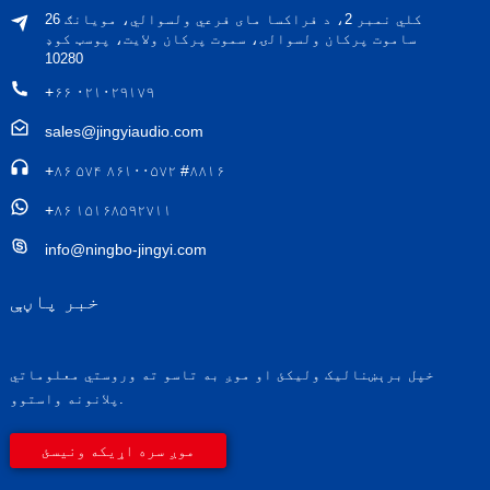
26 کلي نمبر 2، د فراکسا مای فرعي ولسوالي، مویانګ
ساموت پرکان ولسوالۍ، سموت پرکان ولایت، پوسټ کوډ
10280
+۶۶ ۰۲۱۰۲۹۱۷۹
sales@jingyiaudio.com
+۸۶ ۵۷۴ ۸۶۱۰۰۵۷۲ #۸۸۱۶
+۸۶ ۱۵۱۶۸۵۹۲۷۱۱
info@ningbo-jingyi.com
خبر پاڼې
خپل برېښنالیک ولیکئ او موږ به تاسو ته وروستي معلوماتي
پلانونه واستوو.
موږ سره اړیکه ونیسئ