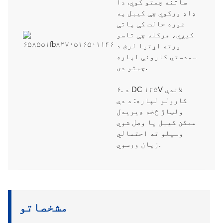
ساتنه چمتو کوي. دا
ډاډ ورکوي چې کیبل په
غوره حالت کې پاتې
کیږي، هرکله چې تاسو
ورته اړتیا لرئ د
سمدستي کارونې لپاره
چمتو دی.
۶. د DC ۱۲۵V لاندې
کارولو لپاره: د دې
ولټاژ څخه ډیریدل
ممکن کیبل یا وصل شوي
وسیلو ته احتمالي
زیان ورسوي.
مشخصاتو