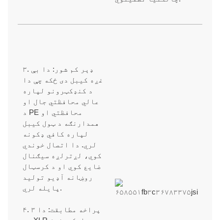
موږ د بار وړلو او تحویلۍ اغیزمنې پروسې لرو ترڅو د هر امر
لپاره د وخت نیټې پوره کولو لپاره په وخت تحویلي ډاډ ترلاسه
کړو.
تخنیکي او ملاتړ
۳. ډېر کم شور: دا بې
غږه کیبل دی ځکه چې دا
موږ د 30+ کلونو OEM/ODM تولید او نوښت تجربو سره مسلکي
د کنډکټرونو لپاره
تخنیکي ملاتړ چمتو کوو.
عالي محافظتي جال او
د PE محافظتي او
همدارنګه د ټول کیبل
سندونه
لپاره کافي ډکونه
لري. دا اتصال خوندي
کوي، لږترلږه سیګنال
ISO9001/ ISO9002/RoHS /CE/REACH/کالیفورنیا وړاندیز 65.
ضایع کوي او د کرسټال
روښانه آډیو تولید
پایله لري.
۴. پراخه مطابقت: دا ۳