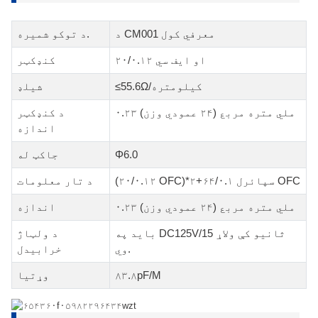
د CM001 معرفي کول
د توکو شمیره.
۲۰/۰.۱۲ او ایف سي
کنډکټر
≤55.6Ω/کیلومتره
شیلډ
۰.۲۳ ملي متره مربع (۲۴ عمودي وزن)
د کنډکټر
اندازه
Φ6.0
جاکټ له
(۲۰/۰.۱۲ OFC)*۲+سپائرل ۶۴/۰.۱ OFC
د تار معلومات
۰.۲۳ ملي متره مربع (۲۴ عمودي وزن)
اندازه
باید په DC125V/15 ثانیو کې ولاړ
د ولټاژ
وي.
خرابیدل
۸۳.۸pF/M
وړتیا