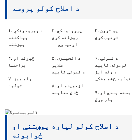
د اصلاح کولو پروسه
۳. یو تړون
۲. پېرېدونکي
۱. د پیرودونکي
ترتیب کړئ
روښانه کړئ
بیاکتنه
اړتیاوې
پوښتنه
۶. د نمونې
۵. د انجینرۍ
۴. څېړنه او
لومړنۍ تایید
طلایی
پراختیا
د ډله ایز
د نمونې تایید
تولید څخه مخکې
۷. ډله ییز
۸. ازموینه او
تولید
۹. بسته بندي او
ځان معاینه
بار وړل
د اصلاح کولو لپاره پوښتنې او
ځوابونه