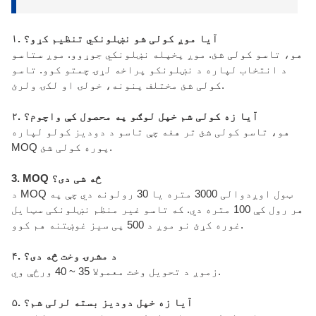
۱. آیا موږ کولی شو نښلونکي تنظیم کړو؟
هو، تاسو کولی شئ. موږ پخپله نښلونکي جوړوو. موږ ستاسو
د انتخاب لپاره د نښلونکو پراخه لړۍ چمتو کوو. تاسو
کولی شئ مختلف پنونه، خولۍ او لکۍ ولرئ.
۲. آیا زه کولی شم خپل لوګو په محصول کې واچوم؟
هو، تاسو کولی شئ تر هغه چې تاسو د دودیز کولو لپاره
MOQ پوره کولی شئ.
3. MOQ څه شی دی؟
د MOQ ټول اوږدوالی 3000 متره یا 30 رولونه دي چې په
هر رول کې 100 متره دي. که تاسو غیر منظم نښلونکی سټایل
غوره کړئ نو موږ د 500 پی سیز غوښتنه هم کوو.
۴. د مشرۍ وخت څه دی؟
زموږ د تحویل وخت معمولا 35 ~ 40 ورځې وي.
۵. آیا زه خپل دودیز بسته لرلی شم؟