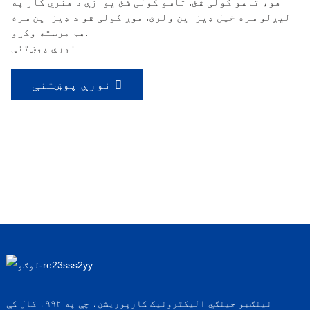
هو، تاسو کولی شئ. تاسو کولی شئ یوازې د هنري کار په
لیږلو سره خپل ډیزاین ولرئ. موږ کولی شو د ډیزاین سره
هم مرسته وکړو.
نورې پوښتنې
نورې پوښتنې
نینګبو جینګي الیکترونیک کارپوریشن، چې په ۱۹۹۲ کال کې