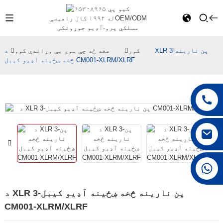
OEM/ODM
له ۱۹۹۲ کال راهیسې
مسلکي پرو-آډیو جوړونکی
کور
هغه څه چې موږ یې وړاندې کوو
د XLR 3-پن نارینه
څخه ښځینه آډیو کیبل CM001-XLRM/XLRF
+۸۶ ۱۵۱۶۸۵۹۲۷۱۱
د XLR 3-پن نارینه څخه ښځینه آډیو کیبل
CM001-XLRM/XLRF