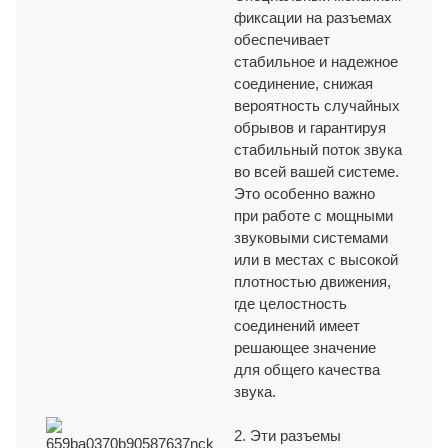
Отзывы покупателей
фиксации на разъемах
обеспечивает
Мы предоставляем персонального представителя отдела продаж
стабильное и надежное
для решения любых вопросов или проблем, которые могут
возникнуть у клиентов в связи с продуктом, чтобы обеспечить
соединение, снижая
оперативное и эффективное реагирование.
вероятность случайных
Нинбо Цзинъи
обрывов и гарантируя
Электронный
стабильный поток звука
ДОСТАВКА В СРОК
во всей вашей системе.
Это особенно важно
при работе с мощными
У нас налажены эффективные процессы отгрузки и доставки,
звуковыми системами
обеспечивающие своевременную доставку и соблюдение сроков
или в местах с высокой
выполнения каждого заказа.
плотностью движения,
где целостность
ТЕХНИЧЕСКАЯ ПОДДЕРЖКА И
соединений имеет
ПОМОЩЬ
решающее значение
для общего качества
звука.
Мы предоставляем профессиональную техническую поддержку,
опираясь на более чем 30-летний опыт OEM/ODM-производства и
2. Эти разъемы
инноваций.