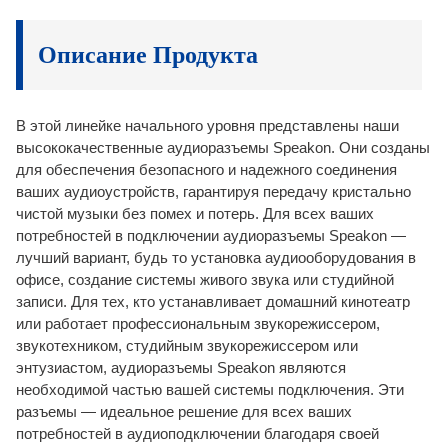
Контроль качества
1. Гарантийное покрытие:
Контроль качества
Как производитель оригинального оборудования (OEM), мы
• Мы устанавливаем четкие и достижимые
гарантируем отсутствие дефектов материалов и изготовления в
Описание Продукта
стандарты и технические характеристики для
нашей продукции в течение одного года с даты поставки клиенту.
продукции.
Эта гарантия действительна только для первоначального
покупателя и не подлежит передаче.
• Проверка отдельных участков на различных
В этой линейке начального уровня представлены наши
этапах производственного процесса.
1.1 Гарантия качества: Мы гарантируем, что отправляемая нами
высококачественные аудиоразъемы Speakon. Они созданы
• 100% тестирование каждого изделия перед
Послепродажное обслуживание
продукция соответствует стандартам, установленным совместно с
для обеспечения безопасного и надежного соединения
нашими клиентами.
упаковкой.
ваших аудиоустройств, гарантируя передачу кристально
1.2. Замена в течение одного года: Мы предоставляем замену
чистой музыки без помех и потерь. Для всех ваших
Послепродажное обслуживание
дефектных товаров в течение 1 года с момента получения.
потребностей в подключении аудиоразъемы Speakon —
• Индивидуальное общение с торговым
лучший вариант, будь то установка аудиооборудования в
1.3 Сервис и поддержка: После покупки вы не останетесь одни. Мы
представителем для решения любых вопросов и
офисе, создание системы живого звука или студийной
постоянно предоставляем сервисную и техническую поддержку
записи. Для тех, кто устанавливает домашний кинотеатр
проблем.
после продажи.
или работает профессиональным звукорежиссером,
Доставка в срок
• Мы гарантируем, что качество нашей продукции
2. Процесс рассмотрения гарантийных претензий:
звукотехником, студийным звукорежиссером или
соответствует согласованным стандартам.
Для подачи гарантийной заявки, пожалуйста, следуйте описанной
энтузиастом, аудиоразъемы Speakon являются
ниже процедуре.
необходимой частью вашей системы подключения. Эти
Доставка в срок
разъемы — идеальное решение для всех ваших
2.1 Клиенты обязаны незамедлительно уведомлять нас о любых
• Мы неуклонно обеспечиваем своевременную
потребностей в аудиоподключении благодаря своей
претензиях по гарантии, связавшись с нашим уполномоченным