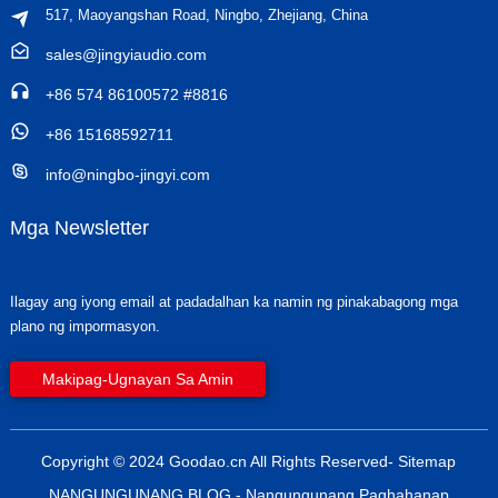
517, Maoyangshan Road, Ningbo, Zhejiang, China
sales@jingyiaudio.com
+86 574 86100572 #8816
+86 15168592711
info@ningbo-jingyi.com
Mga Newsletter
Ilagay ang iyong email at padadalhan ka namin ng pinakabagong mga
plano ng impormasyon.
Makipag-Ugnayan Sa Amin
Copyright © 2024 Goodao.cn All Rights Reserved
- Sitemap
NANGUNGUNANG BLOG
- Nangungunang Paghahanap