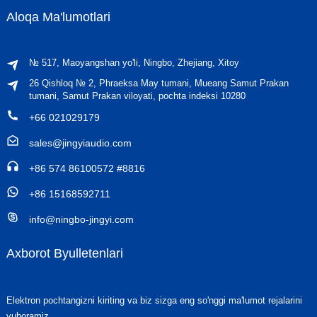
Aloqa Ma'lumotlari
№ 517, Maoyangshan yo'li, Ningbo, Zhejiang, Xitoy
26 Qishloq № 2, Phraeksa May tumani, Mueang Samut Prakan
tumani, Samut Prakan viloyati, pochta indeksi 10280
+66 021029179
sales@jingyiaudio.com
+86 574 86100572 #8816
+86 15168592711
info@ningbo-jingyi.com
Axborot Byulletenlari
Elektron pochtangizni kiriting va biz sizga eng so'nggi ma'lumot rejalarini
yuboramiz.