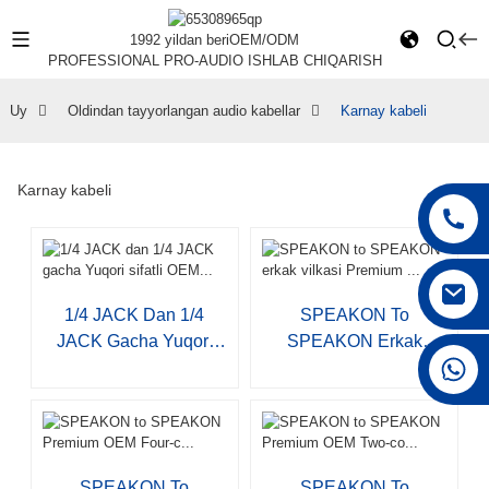
1992 yildan beri
OEM/ODM
PROFESSIONAL PRO-AUDIO ISHLAB CHIQARISH
Uy
Oldindan tayyorlangan audio kabellar
Karnay kabeli
Karnay kabeli
1/4 JACK Dan 1/4
SPEAKON To
JACK Gacha Yuqori
SPEAKON Erkak
+86 15168592711
Sifatli OEM...
Vilkasi Premium ...
SPEAKON To
SPEAKON To