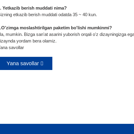
. Yetkazib berish muddati nima?
izning etkazib berish muddati odatda 35 ~ 40 kun.
.O'zimga moslashtirilgan paketim bo'lishi mumkinmi?
a, mumkin. Bizga san'at asarini yuborish orqali o'z dizayningizga eg
izaynda yordam bera olamiz.
ana savollar
Yana savollar