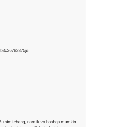
yetkazib berishni ta'minlash uchun bizda samarali
essional texnik yordamni taqdim etamiz.
 Bu simi chang, namlik va boshqa mumkin