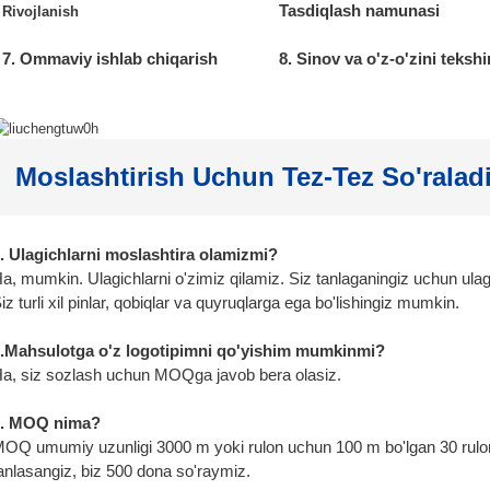
Tasdiqlash namunasi
Rivojlanish
7. Ommaviy ishlab chiqarish
8. Sinov va o'z-o'zini tekshi
Moslashtirish Uchun Tez-Tez So'ralad
. Ulagichlarni moslashtira olamizmi?
a, mumkin. Ulagichlarni o'zimiz qilamiz. Siz tanlaganingiz uchun ula
iz turli xil pinlar, qobiqlar va quyruqlarga ega bo'lishingiz mumkin.
.Mahsulotga o'z logotipimni qo'yishim mumkinmi?
a, siz sozlash uchun MOQga javob bera olasiz.
3. MOQ nima?
OQ umumiy uzunligi 3000 m yoki rulon uchun 100 m bo'lgan 30 rulondir
anlasangiz, biz 500 dona so'raymiz.