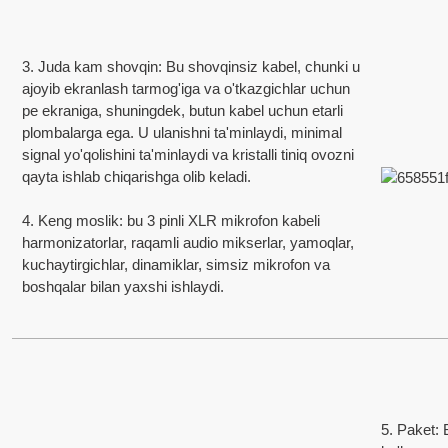
O'Z VAQTIDA YETKAZIB BERISH
3. Juda kam shovqin: Bu shovqinsiz kabel, chunki u
ajoyib ekranlash tarmog'iga va o'tkazgichlar uchun
pe ekraniga, shuningdek, butun kabel uchun etarli
ar bir buyurtma uchun belgilangan muddatlarga rioya qilish uchun o'z vaqtida 
plombalarga ega. U ulanishni ta'minlaydi, minimal
tkazib berish va yetkazib berish jarayonlari mavjud.
signal yo'qolishini ta'minlaydi va kristalli tiniq ovozni
qayta ishlab chiqarishga olib keladi.
TEXNIK VA QO'LLAB-QUVVATLASH
4. Keng moslik: bu 3 pinli XLR mikrofon kabeli
harmonizatorlar, raqamli audio mikserlar, yamoqlar,
kuchaytirgichlar, dinamiklar, simsiz mikrofon va
iz 30+ yillik OEM / ODM ishlab chiqarish va innovatsion tajribalar bilan prof
boshqalar bilan yaxshi ishlaydi.
SERTIFIKATLAR
SO9001/ ISO9002/RoHS/CE/REACH/Kaliforniya taklifi 65.
5. Paket: