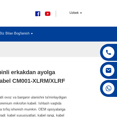
Uzbek
Biz Bilan Bog'lanish
inli erkakdan ayolga
Loading...
Loading...
Loading...
Loading...
kabel CM001-XLRM/XLRF
+86 15168592711
atli ovoz va barqaror ulanishni ta'minlaydigan
premium mikrofon kabeli. Ishlash vaqtida
a to'liq ishonish mumkin. OEM opsiyalariga
radi: kabel xususiyatlari, kabel rangi, kabel