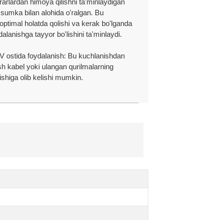
rarlardan himoya qilishni ta'minlaydigan
i sumka bilan alohida o'ralgan. Bu
optimal holatda qolishi va kerak bo'lganda
dalanishga tayyor bo'lishini ta'minlaydi.
V ostida foydalanish: Bu kuchlanishdan
sh kabel yoki ulangan qurilmalarning
ishiga olib kelishi mumkin.