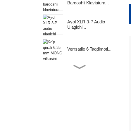
Bardoshli Klaviatura...
•
2
d
q
T
•
Ayol XLR 3-P Audio
2
Ulagichi...
s
b
2
t
Verrsatile 6 Taqdimoti...
•
•
3
U
t
n
6,35 Mm To'g'ridan-To'g'ri
•
Mono Uyali ...
t
m
Q
M
Import Qilingan Audio
Izolyator
1/4 Jek Dan 1/4 Jek
T
Premiu...
t