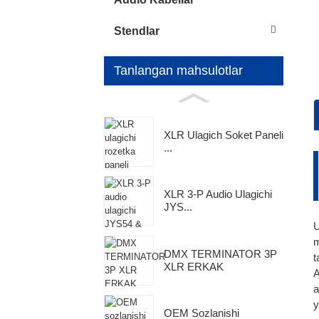
Stendlar
Tanlangan mahsulotlar
XLR Ulagich Soket Paneli
S
1
S
...
A
•
d
o
b
•
XLR 3-P Audio Ulagichi
1
JYS...
•
S
U
1
m
DMX TERMINATOR 3P
t
1
XLR ERKAK
A
y
•
O
a
2
y
OEM Sozlanishi
K
O