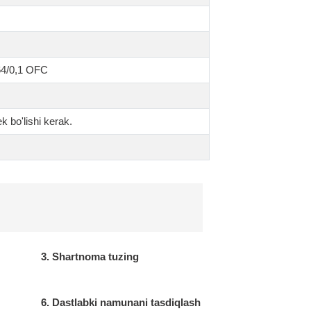
64/0,1 OFC
 bo'lishi kerak.
3. Shartnoma tuzing
6. Dastlabki namunani tasdiqlash