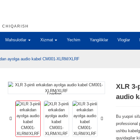
B CHIQARISH
Mahsulotlar
Xizmat
Yechim
Yangiliklar
Vloglar
akdan ayolga audio kabel CM001-XLRM/XLRF
XLR 3-p
Loading...
Loading...
audio 
Bu yuqori sif
professional 
ushbu kabelg
quyidagilar ki