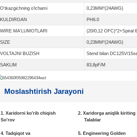
O'tkazgichning o'lchami
0,23MM²(24AWG)
KULDIRGAN
PH6.0
WIRE MA'LUMOTLARI
(20/0,12 OFC)*2+Spiral 
SIZE
0,23MM²(24AWG)
VOLTAJNI BUZISH
Stend bilan DC125V/15sek
SAKLIM
83,8pF/M
Moslashtirish Jarayoni
1. Xaridorni ko'rib chiqish
2. Xaridorga aniqlik kiriting
So'rov
Talablar
4. Tadqiqot va
5. Engineering Golden