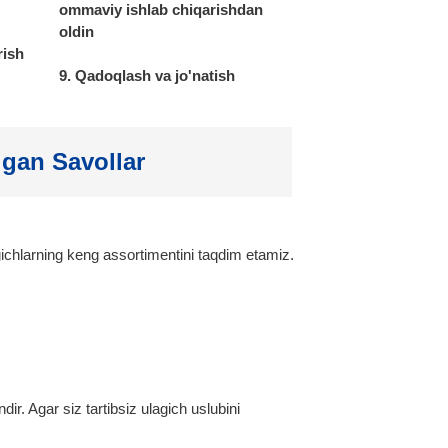
ommaviy ishlab chiqarishdan
oldin
rish
9. Qadoqlash va jo'natish
igan Savollar
gichlarning keng assortimentini taqdim etamiz.
. Agar siz tartibsiz ulagich uslubini