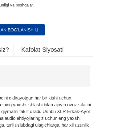
nligi va boshqalar.
ILAN BOG'LANISH
siz?
Kafolat Siyosati
jozga yetkazib berilgan kundan boshlab bir yil
artlar va spetsifikatsiyalarni
afolat faqat asl xaridor uchun amal qiladi va
shirish.
rtlarga mos kelishiga ishonch hosil qilamiz.
elni qidirayotgan har bir kishi uchun
lmashtirishni ta'minlaymiz.
ing yaxshi ishlashi bilan ajoyib ovoz sifatini
 qiymatni taklif qiladi. Ushbu XLR Erkak-Ayol
n keyin doimiy ravishda xizmat ko'rsatish va texnik
molarni hal qilishda yordam beradi.
cha audio ehtiyojlaringiz uchun eng yaxshi
i kafolatlaymiz.
, turli uslubdagi ulagichlarga, har xil uzunlik