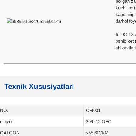
bo'lgan za
kuchli pol
kabelning 
darhol foy
6. DC 125
oshib keti
shikastlan
Texnik Xususiyatlari
NO.
CM001
dirijyor
20/0.12 OFC
QALQON
≤55,6Ō/KM