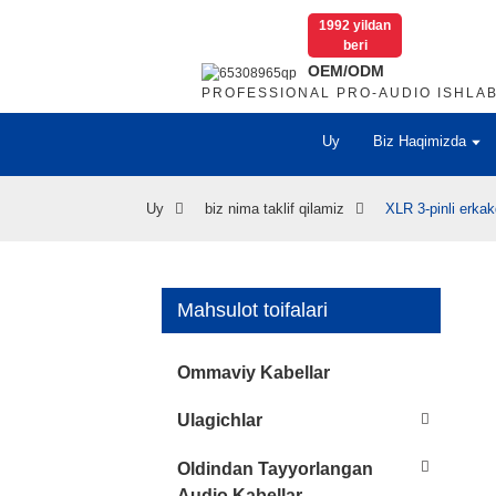
1992 yildan
beri
OEM/ODM
PROFESSIONAL PRO-AUDIO ISHLA
Uy
Biz Haqimizda
Uy
biz nima taklif qilamiz
XLR 3-pinli erk
Mahsulot toifalari
..
..
Loading...
Loading...
Ommaviy Kabellar
Ulagichlar
Oldindan Tayyorlangan
Audio Kabellar