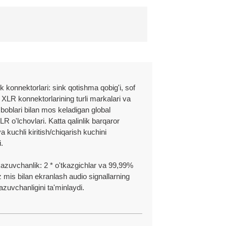
eradigan o'z vaqtida yetkazib berishni
r qanday kafolat da'volari haqida darhol xabardor
mli logistika hamkorlari bilan
atlarni, jumladan yetkazib berish sanasi va asl
yorimiz bilan nuqsonli mahsulot yoki qismlarni
ional texnik yordam.
uk konnektorlari: sink qotishma qobig'i, sof
, XLR konnektorlarining turli markalari va
shning samaradorligi va samaradorligini
oblari bilan mos keladigan global
hsulotni ta'mirlash, almashtirish yoki sotib olish
LR o'lchovlari. Katta qalinlik barqaror
 foydalanish natijasida kelib chiqadigan bilvosita,
r, paketlar dizayni va boshqalar kabi
a kuchli kiritish/chiqarish kuchini
.
tkazuvchanlik: 2 * o'tkazgichlar va 99,99%
z mis bilan ekranlash audio signallarning
kazuvchanligini ta'minlaydi.
Ningbo Jingyi elektron
iq bo'lishi mumkin bo'lgan har qanday muammo yoki
etamiz.