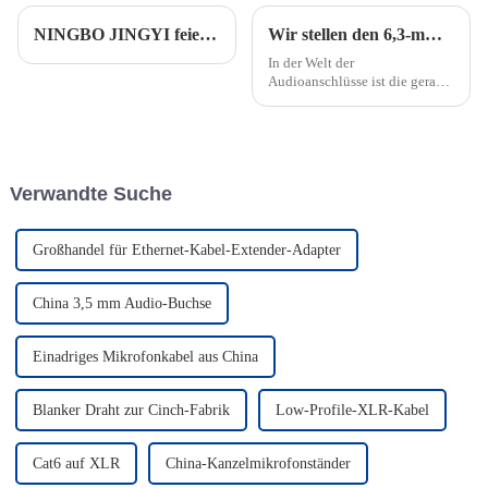
NINGBO JINGYI feiert 30-jähriges Jubiläum
Wir stellen den 6,3-mm-Stereo-Audioanschluss mit gerader Klinke vor: Verbessern Sie Ihr Audioerlebnis
In der Welt der
Audioanschlüsse ist die gerade
6,3-mm-Stereobuchse seit
langem ein fester Bestandteil
für den Anschluss
verschiedener Audiogeräte.
Dieser vielseitige Anschluss,
Verwandte Suche
auch 1/4-Zoll-Klinke genannt,
ist seit langem ein ...
Großhandel für Ethernet-Kabel-Extender-Adapter
China 3,5 mm Audio-Buchse
Einadriges Mikrofonkabel aus China
Blanker Draht zur Cinch-Fabrik
Low-Profile-XLR-Kabel
Cat6 auf XLR
China-Kanzelmikrofonständer