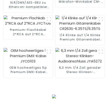
Mikrofon-Minikabel CM-
XLR/DMX/AES-EBU zu
FXLRM-8C
Ethercon-kompatibler
RJ45 CAT5/CAT6 Ethernet
Extender JYBN408
Premium-Flachkabel
2*RCA auf 2*RCA
1/4 Klinke auf 1/4 Klinke
JYCT106
Premium Gitarrenkabel
CR263S-6.35TS/6.35TS
OEM hochwertiges 5p
6,3 mm 1/4 Zoll gerader
Premium DMX-Kabel
Stereo-Klinken-
JYCD103
Audioanschluss JYA5272