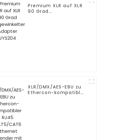
Premium XLR auf XLR
90 Grad
abgewinkelter
Adapter JYS204
XLR/DMX/AES-EBU zu
Ethercon-kompatibler
RJ45 CAT5/CAT6
Ethernet Extender mit
Kabeln JYBN