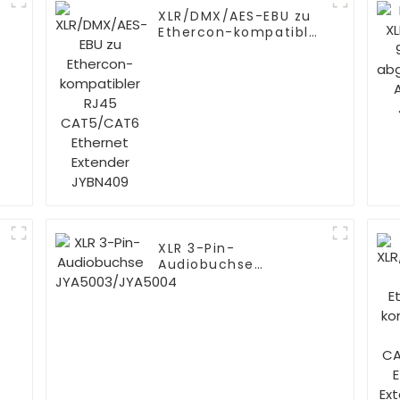
XLR/DMX/AES-EBU zu
Ethercon-kompatibler
RJ45 CAT5/CAT6
Ethernet Extender
JYBN409
XLR 3-Pin-
Audiobuchse
JYA5003/JYA5004