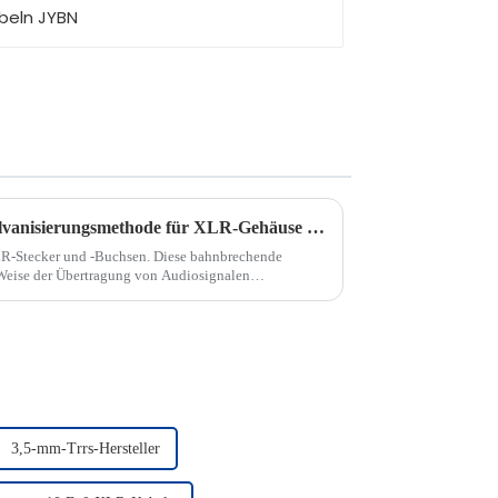
Hochwertige und elegante Galvanisierungsmethode für XLR-Gehäuse – die Gun Color
und -Buchsen. Diese bahnbrechende
Weise der Übertragung von Audiosignalen
Leistung und ... bieten.
3,5-mm-Trrs-Hersteller