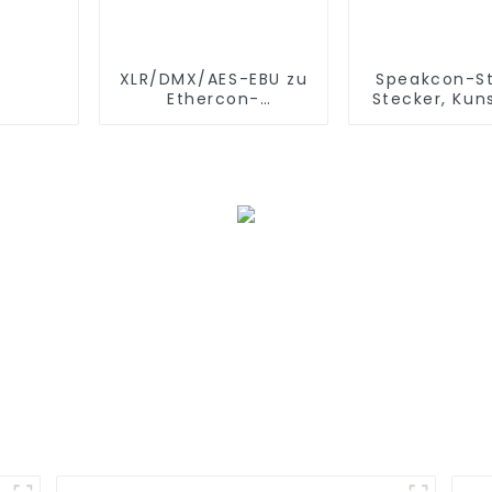
XLR/DMX/AES-EBU zu
Speakcon-St
Ethercon-
Stecker, Kuns
kompatibler RJ45
JYA518
CAT5/CAT6 Ethernet
Extender JYBN408