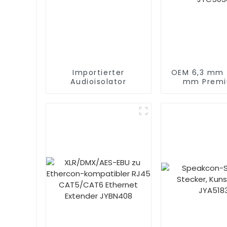
Importierter
OEM 6,3 mm 
Audioisolator
mm Prem
Gitarrenk
JYC503