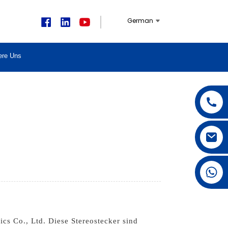
German
ere Uns
+1 626 623 2518
cs Co., Ltd. Diese Stereostecker sind