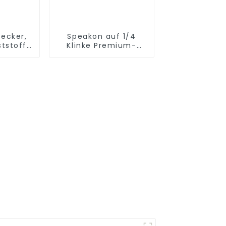
ecker,
Speakon auf 1/4
tstoff,
Klinke Premium-
3
Lautsprecherkabel
JYC5082