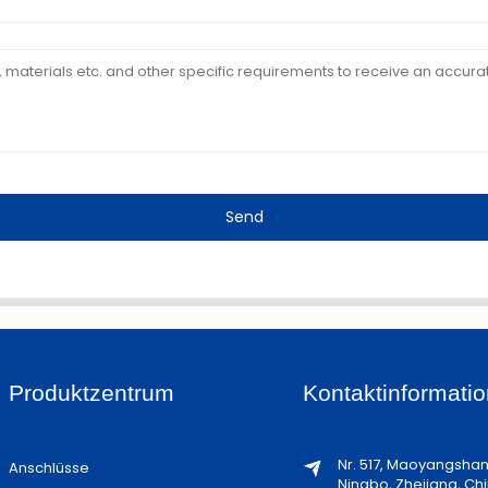
Send
Produktzentrum
Kontaktinformatio
Nr. 517, Maoyangsha
Anschlüsse
Ningbo, Zhejiang, Ch