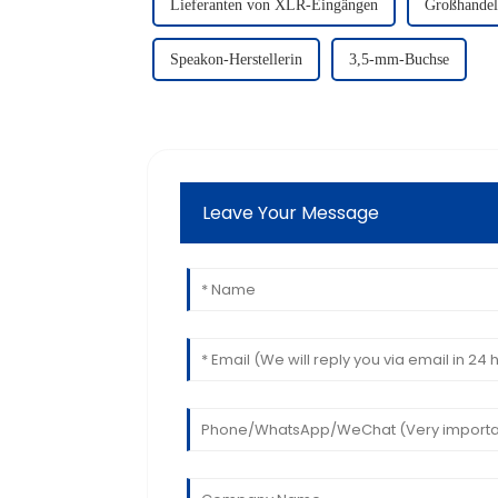
Lieferanten von XLR-Eingängen
Großhandel
Speakon-Herstellerin
3,5-mm-Buchse
Leave Your Message