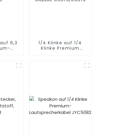
auf 6,3
1/4 Klinke auf 1/4
ium-
Klinke Premium
abel
Gitarrenkabel
0
CR263S-
6.35TS/6.35TS