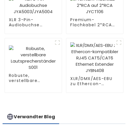
XLR 3-Pin-
Premium-
Audiobuchse
Flachkabel 2*RCA
JYA5003/JYA5004
auf 2*RCA JYCT106
Robuste,
XLR/DMX/AES-EBU
verstellbare
zu Ethercon-
Lautsprecherständer
kompatibler RJ45
S001
CAT5/CAT6
Ethernet Extender
JYBN408
Verwandter Blog