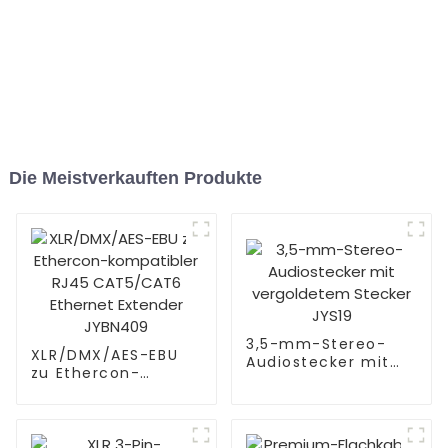
Die Meistverkauften Produkte
3,5-mm-Stereo-
XLR/DMX/AES-EBU
Audiostecker mit
zu Ethercon-
vergoldetem
kompatibler RJ45
Stecker JYS19
CAT5/CAT6
Ethernet Extender
JYBN409