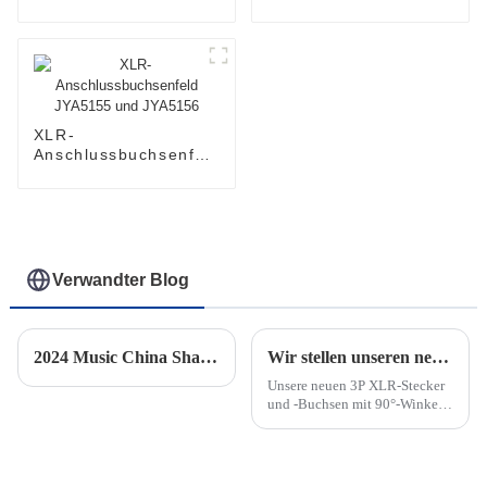
JYCD103
XLR-
Anschlussbuchsenfeld
JYA5155 und
JYA5156
Verwandter Blog
2024 Music China Shanghai
Wir stellen unseren neuen 3P XLR-Stecker mit 90°-Winkel und schwarzer Nickelbeschichtung vor: Eine Mischung aus Innovation und Tradition
Unsere neuen 3P XLR-Stecker
und -Buchsen mit 90°-Winkel
und schwarzer
Nickelbeschichtung
verschmelzen Tradition und
Innovation. Sie behalten die