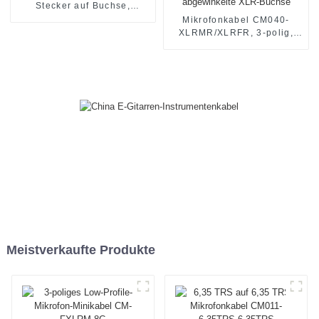
Stecker auf Buchse,
CM001-XLRM/XLRF
Mikrofonkabel CM040-
XLRMR/XLRFR, 3-polig,
abgewinkelter XLR-Stecker
auf abgewinkelte XLR-
Buchse
Meistverkaufte Produkte