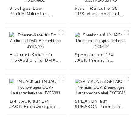
3-poliges Low-
6,35 TRS auf 6,35
Profile-Mikrofon-
TRS Mikrofonkabel
Minikabel CM-
CM011-6.35TRS-
FXLRM-8C
6.35TRS
Ethernet-Kabel für
Speakon auf 1/4
Pro-Audio und DMX-
JACK Premium
Beleuchtung
Lautsprecherkabel
JYBN405
JYC5082
1/4 JACK auf 1/4
SPEAKON auf
JACK Hochwertiges
SPEAKON Premium
OEM-
OEM Zweiadriges
Lautsprecherkabel
Lautsprecherkabel
JYC5083
JYC6043