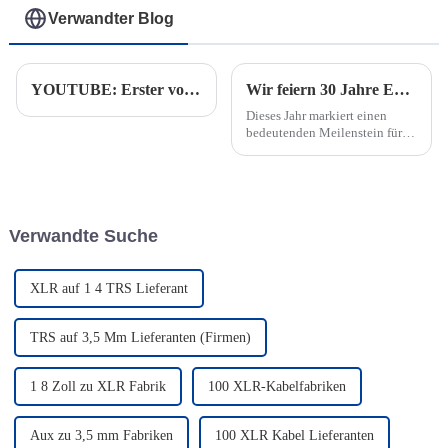
Verwandter Blog
YOUTUBE: Erster voller Container mit Audiokabel auf dem Weg von Thailand in die USA
Wir feiern 30 Jahre Exzellenz: Das 30-jährige Jubiläum unserer Fabrik
Dieses Jahr markiert einen
bedeutenden Meilenstein für
unsere Fabrik, da wir unser 30-
jähriges Jubiläum feiern.
Verwandte Suche
XLR auf 1 4 TRS Lieferant
TRS auf 3,5 Mm Lieferanten (Firmen)
1 8 Zoll zu XLR Fabrik
100 XLR-Kabelfabriken
Aux zu 3,5 mm Fabriken
100 XLR Kabel Lieferanten