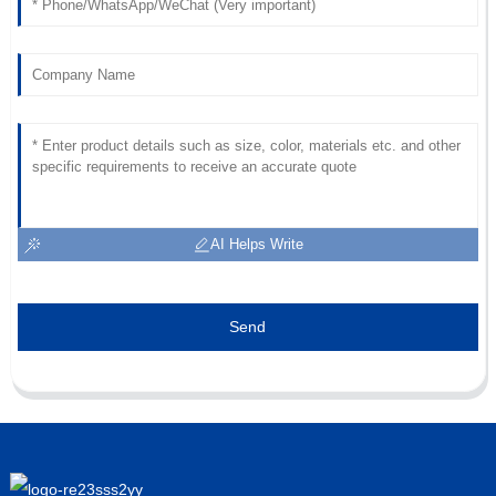
AI Helps Write
Send