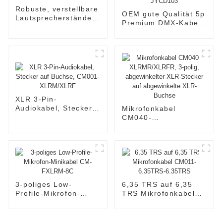
Robuste, verstellbare
OEM gute Qualität 5p
Lautsprecherständer
Premium DMX-Kabel
S001
JYCD103
XLR 3-Pin-
Audiokabel, Stecker
Mikrofonkabel
auf Buchse, CM001-
CM040-
XLRM/XLRF
XLRMR/XLRFR, 3-
polig, abgewinkelter
XLR-Stecker auf
abgewinkelte XLR-
Buchse
3-poliges Low-
6,35 TRS auf 6,35
Profile-Mikrofon-
TRS Mikrofonkabel
Minikabel CM-
CM011-6.35TRS-
FXLRM-8C
6.35TRS