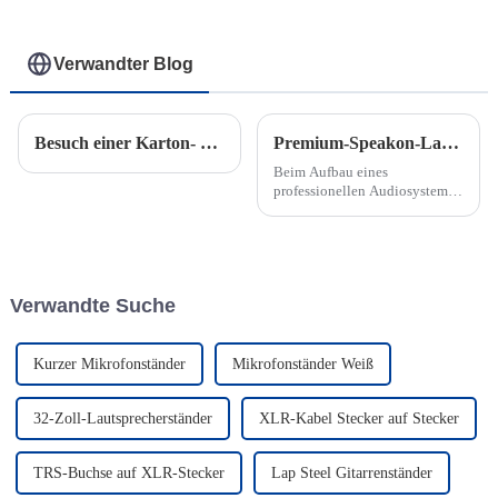
Verwandter Blog
Besuch einer Karton- und Farbkartonfabrik in Thailand
Premium-Speakon-Lautsprecherstecker: Der ultimative Audioanschluss für eine einfache und sichere Installation
Beim Aufbau eines
professionellen Audiosystems
können die gewählten
Anschlüsse den
entscheidenden Unterschied in
der Klangqualität und der
Installationsfreundlichkeit
Verwandte Suche
ausmachen. Einer der
beliebtesten und
zuverlässigsten...
Kurzer Mikrofonständer
Mikrofonständer Weiß
32-Zoll-Lautsprecherständer
XLR-Kabel Stecker auf Stecker
TRS-Buchse auf XLR-Stecker
Lap Steel Gitarrenständer