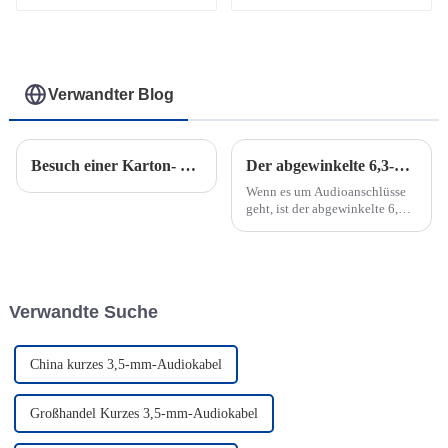
FXLRM-8C
6.35TRS
Verwandter Blog
Besuch einer Karton- und Farbkartonfabrik in Thailand
Der abgewinkelte 6,3-mm-Instrumentenstecker: Eine langlebige und zuverlässige Audiolösung
Wenn es um Audioanschlüsse
geht, ist der abgewinkelte 6,3-
mm-Mono-Klinkenstecker eine
beliebte Wahl für Musiker,
Toningenieure und
Soundenthusiasten.
Verwandte Suche
China kurzes 3,5-mm-Audiokabel
Großhandel Kurzes 3,5-mm-Audiokabel