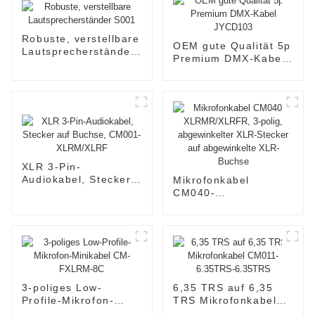
Robuste, verstellbare
OEM gute Qualität 5p
Lautsprecherständer
Premium DMX-Kabel
S001
JYCD103
XLR 3-Pin-
Audiokabel, Stecker
Mikrofonkabel
auf Buchse, CM001-
CM040-
XLRM/XLRF
XLRMR/XLRFR, 3-
polig, abgewinkelter
XLR-Stecker auf
abgewinkelte XLR-
Buchse
3-poliges Low-
6,35 TRS auf 6,35
Profile-Mikrofon-
TRS Mikrofonkabel
Minikabel CM-
CM011-6.35TRS-