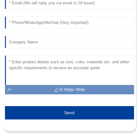
AI Helps Write
Send