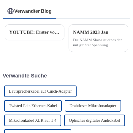
Verwandter Blog
YOUTUBE: Erster voller Container mit Audiokabel auf dem Weg von Thailand in die USA
NAMM 2023 Jan
Die NAMM Show ist eines der
mit größter Spannung
erwarteten Events der
Musikbranche und zieht Profis,
Enthusiasten und
Musikliebhaber aus der ganzen
Welt an.
Verwandte Suche
Lautsprecherkabel auf Cinch-Adapter
Twisted Pair-Ethernet-Kabel
Drahtloser Mikrofonadapter
Mikrofonkabel XLR auf 1 4
Optisches digitales Audiokabel