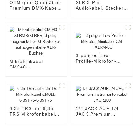
OEM gute Qualität 5p
XLR 3-Pin-
Premium DMX-Kabel
Audiokabel, Stecker
JYCD103
auf Buchse, CM001-
XLRM/XLRF
3-poliges Low-
Profile-Mikrofon-
Mikrofonkabel
Minikabel CM-
CM040-
FXLRM-8C
XLRMR/XLRFR, 3-
polig, abgewinkelter
XLR-Stecker auf
abgewinkelte XLR-
Buchse
6,35 TRS auf 6,35
1/4 JACK AUF 1/4
TRS Mikrofonkabel
JACK Premium
CM011-6.35TRS-
Instrumentenkabel
6.35TRS
JYCR100