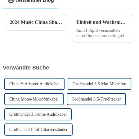
Verwandter Blog
2024 Music China Shanghai
Einheit und Wachstum: Unser Unternehmen veranstaltet erfolgreich sein jährliches Teambuilding-Event
Am 11. April veranstaltete
unser Unternehmen erfolgreich
seine jährliche Teambuilding-
Veranstaltung am berühmtesten
Strand von Ningbo, dem
Songlanshan Beach. Ziel dieser
Veranstaltung war es, die
Verwandte Suche
Kommunikation und
Zusammenarbeit zu stärken...
China Y-Adapter Audiokabel
Großhandel 3,5 Mm Mikrofon
China Mono-Mikrofonkabel
Großhandel 3,5-Trs-Stecker
Großhandel 3,5-mm-Audiokabel
Großhandel Fünf Gitarrenständer