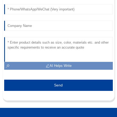
AI Helps Write
Send