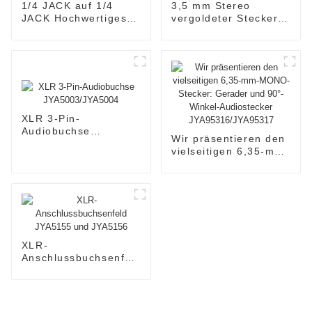
1/4 JACK auf 1/4
3,5 mm Stereo
JACK Hochwertiges
vergoldeter Stecker
OEM-
Audioanschluss
Lautsprecherkabel
JYS19
JYC5083
XLR 3-Pin-
Audiobuchse
Wir präsentieren den
JYA5003/JYA5004
vielseitigen 6,35-mm-
MONO-Stecker:
Gerader und 90°-
Winkel-Audiostecker
JYA95316/JYA95317
XLR-
Anschlussbuchsenfeld
JYA5155 und
JYA5156