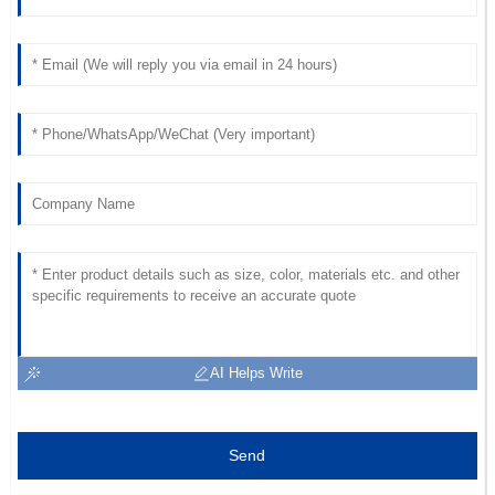
AI Helps Write
Send