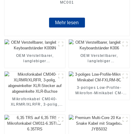
MC001
Mehr lesen
OEM Verstellbarer,
OEM Verstellbarer,
langlebiger
langlebiger
Keyboardständer K009N
Keyboardständer K006
3-poliges Low-Profile-
Mikrofon-Minikabel CM-
FXLRM-8C
Mikrofonkabel CM040-
XLRMR/XLRFR, 3-polig,
abgewinkelter XLR-Stecker
auf abgewinkelte XLR-
Buchse