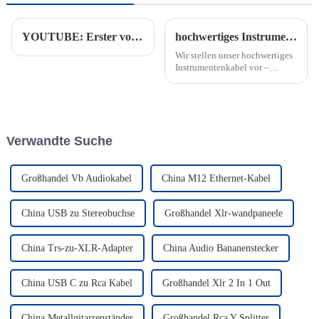
YOUTUBE: Erster voller Container mit Audiokabel auf dem Weg von Thailand in die USA
hochwertiges Instrumentenkabel
Wir stellen unser hochwertiges
Instrumentenkabel vor –
gerader 1/4-Zoll-Stecker auf
geraden 1/4-Zoll-Stecker.
Dieses Premium-
Instrumentenkabel wurde
entwickelt, um Musikern und
Verwandte Suche
Zuhörern außergewöhnlichen
Klang und Zuverlässigkeit zu
bieten.
Großhandel Vb Audiokabel
China M12 Ethernet-Kabel
China USB zu Stereobuchse
Großhandel Xlr-wandpaneele
China Trs-zu-XLR-Adapter
China Audio Bananenstecker
China USB C zu Rca Kabel
Großhandel Xlr 2 In 1 Out
China Metallgitarrenständer
Großhandel Rca Y Splitter