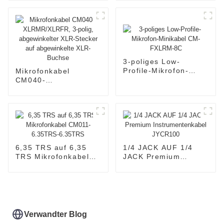
XLRM/XLRF
3-poliges Low-
Profile-Mikrofon-
Mikrofonkabel
Minikabel CM-
CM040-
FXLRM-8C
XLRMR/XLRFR, 3-
polig, abgewinkelter
XLR-Stecker auf
abgewinkelte XLR-
Buchse
6,35 TRS auf 6,35
1/4 JACK AUF 1/4
TRS Mikrofonkabel
JACK Premium
CM011-6.35TRS-
Instrumentenkabel
6.35TRS
JYCR100
Verwandter Blog