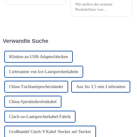
Wir stellen die neueste
Produktlinie von
Netzwerklösungen für Pro-
Audio und DMX-Beleuchtung
vor – die Produkte der CAT6
RJ45-Serie.
Verwandte Suche
Klinken-zu-USB-Adapterfabriken
Lieferanten von Ice-Lautsprecherkabeln
China-Tischlautsprecherständer
Aux bis 3,5 mm Lieferanten
China-Spiralmikrofonkabel
Cinch-zu-Lautsprecherkabel-Fabrik
Großhandel Cinch-Y-Kabel Stecker auf Stecker