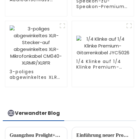
Speakon-zu-
JYS01/JYS02
Speakon-Premium-
OEM-Zweiadriges-
Lautsprecherkabel
JYC6043
1/4 Klinke auf 1/4
Klinke Premium-
3-poliges
Gitarrenkabel
abgewinkeltes XLR-
JYC5026
Stecker-auf
abgewinkeltes XLR-
Mikrofonkabel
CM040-
XLRMR/XLRFR
Verwandter Blog
Guangzhou Prolight+Sound 2024 – JINGYI
Einführung neuer Produkte: Ethernet-Kabel und Extender für Pro-Audio- und DMX-Leuchten