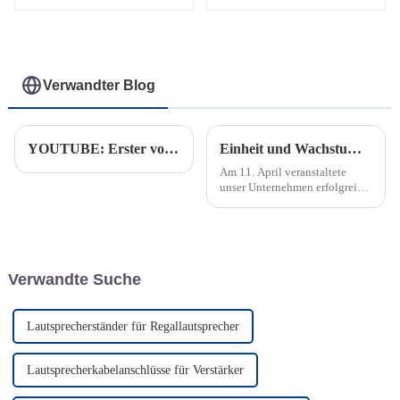
Gerader und 90°-
Winkel-Audiostecker
JYA95316/JYA95317
Verwandter Blog
YOUTUBE: Erster voller Container mit Audiokabel auf dem Weg von Thailand in die USA
Einheit und Wachstum: Unser Unternehmen veranstaltet erfolgreich sein jährliches Teambuilding-Event
Am 11. April veranstaltete
unser Unternehmen erfolgreich
seine jährliche Teambuilding-
Veranstaltung am berühmtesten
Strand von Ningbo, dem
Songlanshan Beach. Ziel dieser
Veranstaltung war es, die
Verwandte Suche
Kommunikation und
Zusammenarbeit zu stärken...
Lautsprecherständer für Regallautsprecher
Lautsprecherkabelanschlüsse für Verstärker