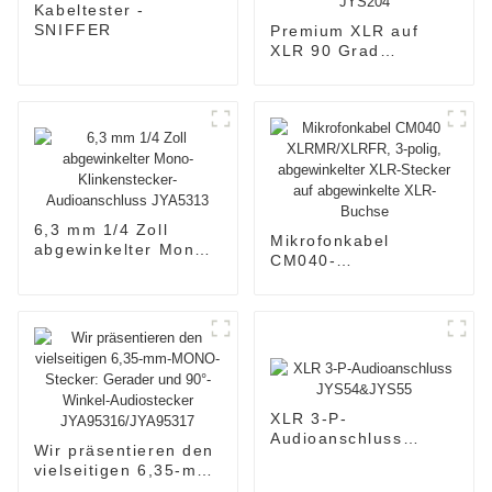
Kabeltester -
SNIFFER
Premium XLR auf
XLR 90 Grad
abgewinkelter
Adapter JYS204
6,3 mm 1/4 Zoll
Mikrofonkabel
abgewinkelter Mono-
CM040-
Klinkenstecker-
XLRMR/XLRFR, 3-
Audioanschluss
polig, abgewinkelter
JYA5313
XLR-Stecker auf
abgewinkelte XLR-
Buchse
XLR 3-P-
Audioanschluss
Wir präsentieren den
JYS54&JYS55
vielseitigen 6,35-mm-
MONO-Stecker: