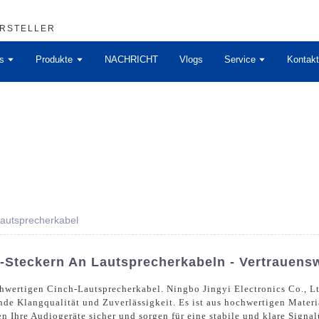
ERSTELLER
s
Produkte
NACHRICHT
Vlogs
Service
Kontakt
Lautsprecherkabel
-Steckern An Lautsprecherkabeln - Vertrauensw
hwertigen Cinch-Lautsprecherkabel. Ningbo Jingyi Electronics Co., Ltd
de Klangqualität und Zuverlässigkeit. Es ist aus hochwertigen Materia
n Ihre Audiogeräte sicher und sorgen für eine stabile und klare Signa