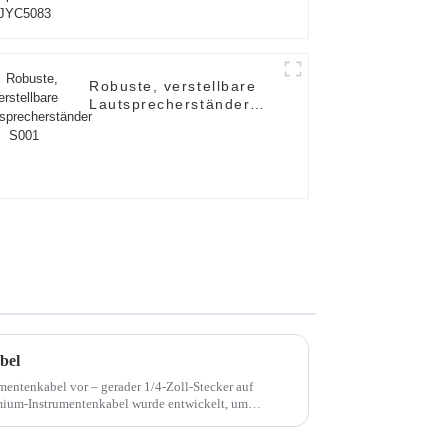
Robuste, verstellbare
Lautsprecherständer
S001
bel
umentenkabel vor – gerader 1/4-Zoll-Stecker auf
emium-Instrumentenkabel wurde entwickelt, um
ichen Klang und Zuverlässigkeit zu bieten.