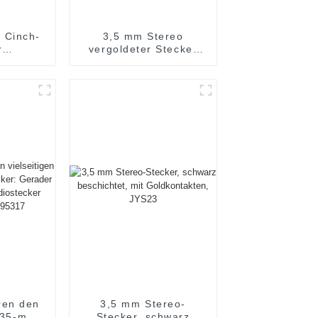
 Cinch-
3,5 mm Stereo
r
vergoldeter Stecker
ss JYS22
Audioanschluss JYS19
ren den
3,5 mm Stereo-
6,35-mm-
Stecker, schwarz