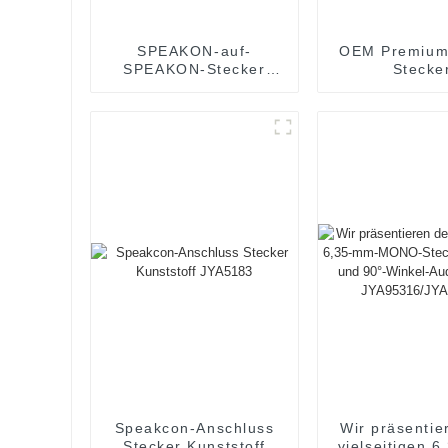
SPEAKON-auf-
OEM Premium
SPEAKON-Stecker
Stecke
Premium OEM
Audioanschlu
Vieradriges HiFi-
Lautsprecherkabel mit
Metallsteckern
JYC6049
Speakcon-Anschluss
Wir präsentie
Stecker Kunststoff
vielseitigen 