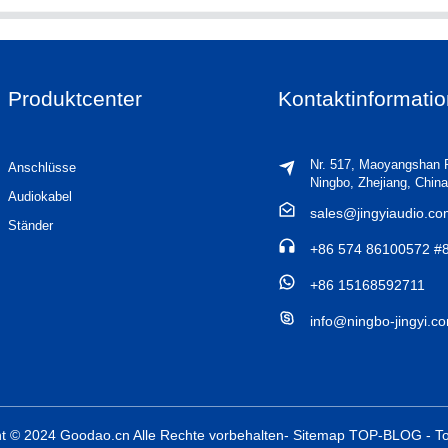
Produktcenter
Kontaktinformati
Nr. 517, Maoyangshan 
Anschlüsse
Ningbo, Zhejiang, China
Audiokabel
sales@jingyiaudio.c
Ständer
+86 574 86100572 #
+86 15168592711
info@ningbo-jingyi.c
t © 2024 Goodao.cn Alle Rechte vorbehalten
- Sitemap
TOP-BLOG
- T