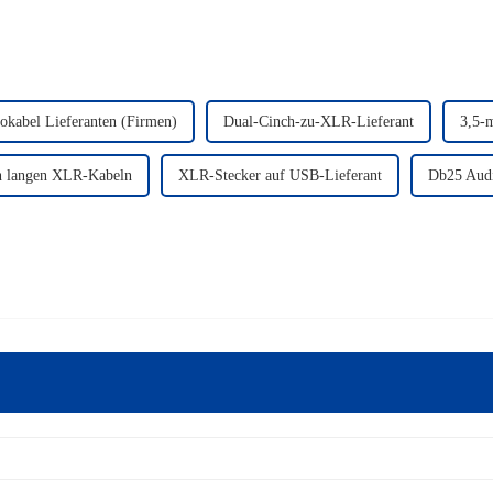
okabel Lieferanten (Firmen)
Dual-Cinch-zu-XLR-Lieferant
3,5-m
on langen XLR-Kabeln
XLR-Stecker auf USB-Lieferant
Db25 Audi