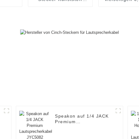
JYA5183
MONO-Stec
Gerader und
Winkel-Audio
JYA95316/JY
Speakon auf 1/4 JACK
Premium
Lautsprecherkabel
JYC5082