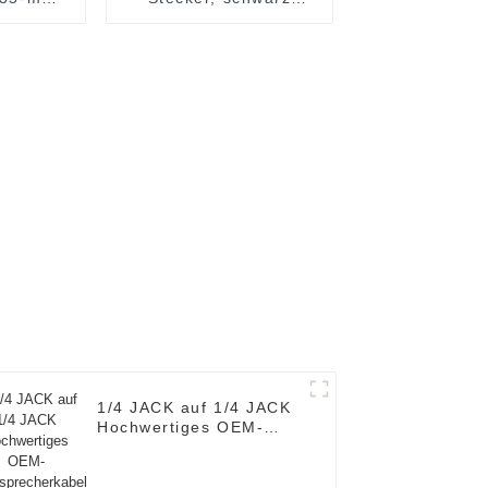
ker:
beschichtet, mit
 90°-
Goldkontakten, JYS23
stecker
A95317
1/4 JACK auf 1/4 JACK
Hochwertiges OEM-
Lautsprecherkabel
JYC5083