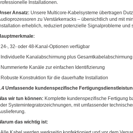
rofessionelle Installationen.
Unser Ansatz:
Unsere Multicore-Kabelsysteme übertragen Dut
udioprozessoren zu Verstärkerracks – übersichtlich und mit mi
nstallation erheblich, reduziert potenzielle Signalprobleme und
Hauptmerkmale:
•
24-, 32- oder 48-Kanal-Optionen verfügbar
 Individuelle Kanalabschirmung plus Gesamtkabelabschirmung
 Nummerierte Kanäle zur einfachen Identifizierung
 Robuste Konstruktion für die dauerhafte Installation
2.4 Umfassende kundenspezifische Fertigungsdienstleistu
Was wir tun können:
Komplette kundenspezifische Fertigung ba
der Systemintegratorzeichnungen, mit umfassender technischer
uslieferung.
arum das wichtig ist:
 Alle Kabel werden werkseitig konfektioniert und vor dem Versan