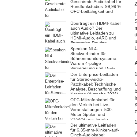
Geschirmte Audiokabel für
Rundfunkstudios: 99,99 %
OFC-Leitfähigkeit und
D
S
Überträgt ein HDMI-Kabel
m
auch Audio? Der
ultimative Leitfaden zu
d
HDMI-Audio, eARC und
u
Enterprise-Routing
L
Speakon NL4-
Steckverbinder für
Bühnenmonitorsysteme:
A
Warum 4-polige
Verriegelung und 15-A-
Strombelastbarkeit
Der Enterprise-Leitfaden
Ausfälle mitten in der
für Stereo-Audio-
Show verhindern
Patchkabel: Technische
M
Analyse, Beschaffung und
b
Normen (Ausgabe 2026)
I
OFC-Mikrofonkabel für
den Verleih bei Live-
K
Veranstaltungen: 500-
z
Meter-Spulen und
22AWG-geschirmte
1
Ausführung
Der ultimative Leitfaden
für 6,35-mm-Klinken-auf-
W
Cinch-Audiokabel: