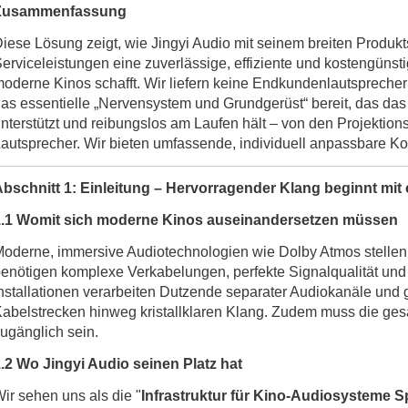
Zusammenfassung
iese Lösung zeigt, wie Jingyi Audio mit seinem breiten Produkt
erviceleistungen eine zuverlässige, effiziente und kostengünstig
oderne Kinos schafft. Wir liefern keine Endkundenlautsprecher 
as essentielle „Nervensystem und Grundgerüst“ bereit, das da
nterstützt und reibungslos am Laufen hält – von den Projektio
autsprecher. Wir bieten umfassende, individuell anpassbare Ko
bschnitt 1: Einleitung – Hervorragender Klang beginnt mit e
1.1 Womit sich moderne Kinos auseinandersetzen müssen
oderne, immersive Audiotechnologien wie Dolby Atmos stellen
enötigen komplexe Verkabelungen, perfekte Signalqualität und
nstallationen verarbeiten Dutzende separater Audiokanäle und
abelstrecken hinweg kristallklaren Klang. Zudem muss die ges
ugänglich sein.
.2 Wo Jingyi Audio seinen Platz hat
ir sehen uns als die "
Infrastruktur für Kino-Audiosysteme
Sp