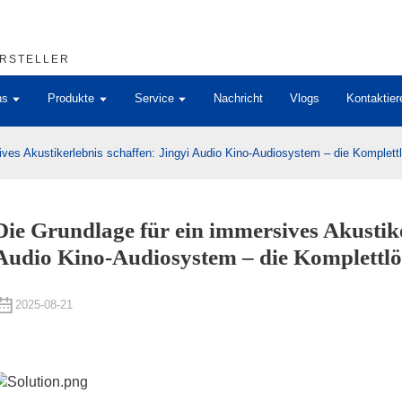
ERSTELLER
ns
Produkte
Service
Nachricht
Vlogs
Kontaktier
ves Akustikerlebnis schaffen: Jingyi Audio Kino-Audiosystem – die Komplettlö
Die Grundlage für ein immersives Akustike
Audio Kino-Audiosystem – die Komplettlös
2025-08-21