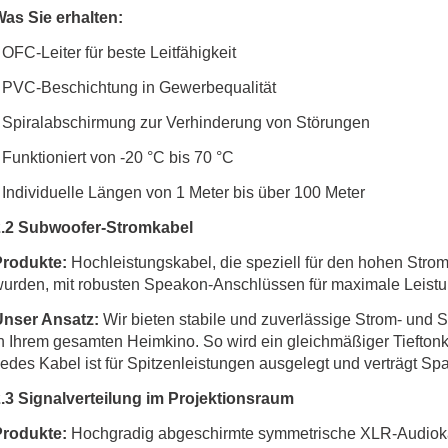
as Sie erhalten:
 OFC-Leiter für beste Leitfähigkeit
 PVC-Beschichtung in Gewerbequalität
 Spiralabschirmung zur Verhinderung von Störungen
 Funktioniert von -20 °C bis 70 °C
 Individuelle Längen von 1 Meter bis über 100 Meter
2.2 Subwoofer-Stromkabel
Produkte:
Hochleistungskabel, die speziell für den hohen Str
urden, mit robusten Speakon-Anschlüssen für maximale Leist
Unser Ansatz:
Wir bieten stabile und zuverlässige Strom- und
n Ihrem gesamten Heimkino. So wird ein gleichmäßiger Tieftonkl
edes Kabel ist für Spitzenleistungen ausgelegt und verträgt S
.3 Signalverteilung im Projektionsraum
Produkte:
Hochgradig abgeschirmte symmetrische XLR-Audioka