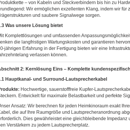
roduktkette – von Kabeln und Steckverbindern bis hin zu Har
rundlegend: Wir ermöglichen exzellenten Klang, indem wir für 
rägerstrukturen und saubere Signalwege sorgen.
.3 Was unsere Lösung bietet
it Komplettlösungen und umfassenden Anpassungsmöglichkeite
enken die langfristigen Wartungskosten und garantieren hervor
0-jährigen Erfahrung in der Fertigung bieten wir eine Infrastrukt
ahrzehntelang verlassen können.
Abschnitt 2: Kernlösung Eins – Komplette kundenspezifisc
2.1 Hauptkanal- und Surround-Lautsprecherkabel
Produkte:
Hochwertige, sauerstofffreie Kupfer-Lautsprecherkab
teckern. Entwickelt für maximale Belastbarkeit und perfekte Sig
nser Ansatz: Wir berechnen für jeden Heimkinoraum exakt Ihren 
abel, die auf Ihre Raumgröße und Lautsprecheranordnung abge
rforderlich. Dies gewährleistet eine gleichbleibende Impedanz
en Verstärkern zu jedem Lautsprecherplatz.