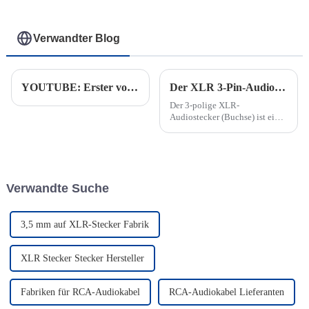
Verwandter Blog
YOUTUBE: Erster voller Container mit Audiokabel auf dem Weg von Thailand in die USA
Der XLR 3-Pin-Audiostecker: Eine zuverlässige Lösung für symmetrische Audiosignale
Der 3-polige XLR-
Audiostecker (Buchse) ist ein
Klassiker in der Audioindustrie
und bekannt für seine
Langlebigkeit und die
Fähigkeit, unerwünschte
Störungen zu vermeiden. Er
Verwandte Suche
wurde speziell für
symmetrische Audiosignale
entwickelt und...
3,5 mm auf XLR-Stecker Fabrik
XLR Stecker Stecker Hersteller
Fabriken für RCA-Audiokabel
RCA-Audiokabel Lieferanten