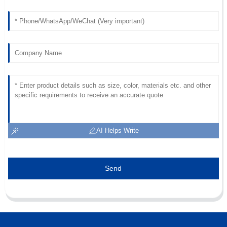
AI Helps Write
Send