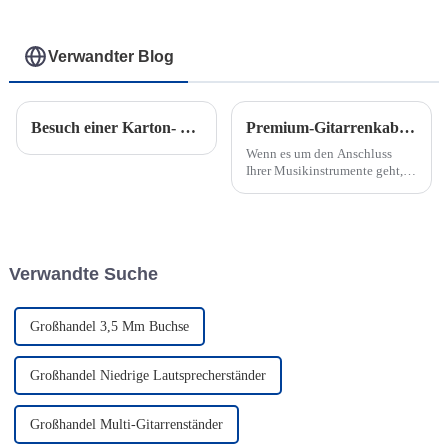
Verwandter Blog
Besuch einer Karton- und Farbkartonfabrik in Thailand
Premium-Gitarrenkabel: Das ultimative Musikinstrumentenkabel
Wenn es um den Anschluss
Ihrer Musikinstrumente geht,
ist ein zuverlässiges und
hochwertiges Kabel für den
besten Klang unerlässlich.
Verwandte Suche
Großhandel 3,5 Mm Buchse
Großhandel Niedrige Lautsprecherständer
Großhandel Multi-Gitarrenständer