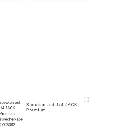
S
JYC5030
Speakon auf 1/4 JACK
Premium
Lautsprecherkabel
JYC5082