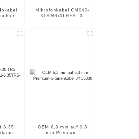
iokabel,
Mikrofonkabel CM040-
Buchse,
XLRMR/XLRFR, 3-
/XLRF
polig, abgewinkelter
XLR-Stecker auf
abgewinkelte XLR-
Buchse
f 6,35
OEM 6,3 mm auf 6,3
nkabel
mm Premium-
5TRS-
Gitarrenkabel