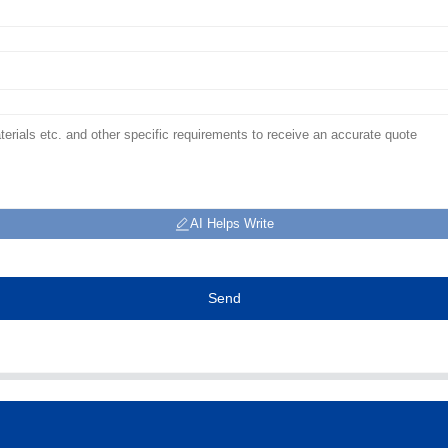
AI Helps Write
Send