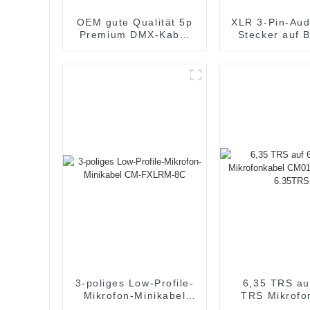
OEM gute Qualität 5p
XLR 3-Pin-Aud
Premium DMX-Kabel
Stecker auf 
JYCD103
CM001-XLRM
3-poliges Low-Profile-
6,35 TRS au
Mikrofon-Minikabel
TRS Mikrofo
CM-FXLRM-8C
CM011-6.3