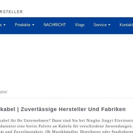
ERSTELLER
s
Produkte
NACHRICHT
Vlogs
Service
Kontakt
abel
abel | Zuverlässige Hersteller Und Fabriken
bel für Ihr Unternehmen? Dann sind Sie bei Ningbo Jingyi Electronics
r, darunter eine breite Palette an Kabeln für verschiedene Anwendung
t und Zuverlässigkeit. Ob Musikhändler, Distributor oder Studiobetre