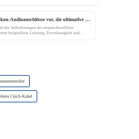
Wir stellen Ihnen unsere Speakon-Audioanschlüsse vor, die ultimative Lösung für professionelle Audioverbindungen.
ür die Anforderungen der anspruchsvollsten
en beispiellose Leistung, Zuverlässigkeit und
t. Ob Sie Tontechniker, Musiker sind...
Bananenstecker
detes Cinch-Kabel