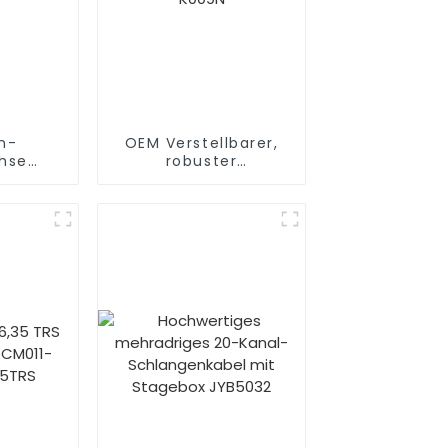
n-
OEM Verstellbarer,
hse
robuster
A5054G
Tastaturständer
K009N