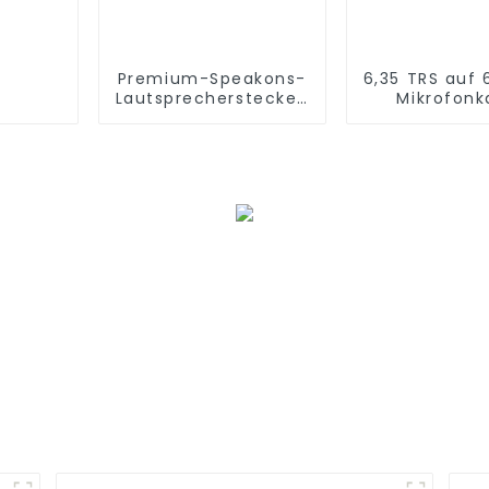
Premium-Speakons-
6,35 TRS auf 
Lautsprecherstecker,
Mikrofonk
Audioanschluss
CM011-6.3
JYA5184
6.35TR