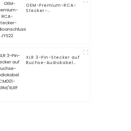
OEM-Premium-RCA-
Stecker-
Audioanschluss JYS22
XLR 3-Pin-Stecker auf
Buchse-Audiokabel
CM001-XLRM/XLRF