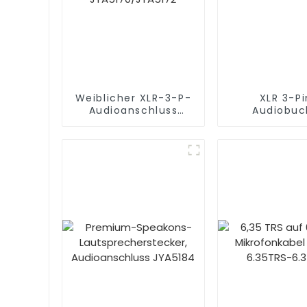
Weiblicher XLR-3-P-
XLR 3-Pi
Audioanschluss
Audiobuc
JYA5170/JYA5172
JYA5053G/JY