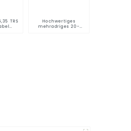
6,35 TRS
Hochwertiges
abel
mehradriges 20-
5TRS-
Kanal-
S
Schlangenkabel mit
Stagebox JYB5032