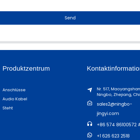
Send
Produktzentrum
Kontaktinformatio
Nr. 517, Maoyangsha
Anschlüsse
Ningbo, Zhejiang, Ch
Audio Kabel
sales2@ningbo-
Steht
jingyi.com
+86 574 86100572 
+1 626 623 2518