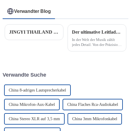
Verwandter Blog
JINGYI THAILAND – Workshop zur konstanten Temperatur von 21 Grad (Youtube)
Der ultimative Leitfaden zum 1/4 JACK TO 1/4 JACK Premium-Instrumentenkabel
In der Welt der Musik zählt
jedes Detail. Von der Präzision
Ihres Instruments bis zur
Klarheit Ihres Klangs spielt
jedes Element eine
entscheidende Rolle für eine
perfekte Darbietung. Wir
Verwandte Suche
stellen vor ...
China 8-adriges Lautsprecherkabel
China Mikrofon-Aux-Kabel
China Flaches Rca-Audiokabel
China Stereo XLR auf 3,5 mm
China 3mm Mikrofonkabel