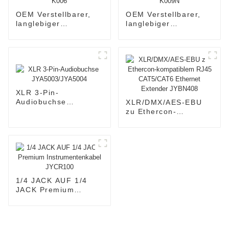
OEM Verstellbarer,
OEM Verstellbarer,
langlebiger
langlebiger
Keyboardständer
Keyboardständer
K006
K009N
XLR 3-Pin-
Audiobuchse
XLR/DMX/AES-EBU
JYA5003/JYA5004
zu Ethercon-
kompatiblem RJ45
CAT5/CAT6 Ethernet
Extender JYBN408
1/4 JACK AUF 1/4
JACK Premium
Instrumentenkabel
JYCR100