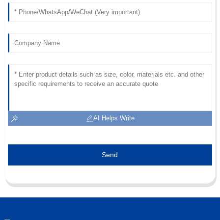
AI Helps Write
Send