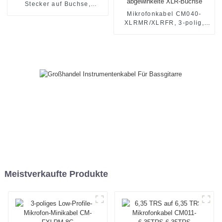
Stecker auf Buchse,
CM001-XLRM/XLRF
Mikrofonkabel CM040-
XLRMR/XLRFR, 3-polig,
abgewinkelter XLR-Stecker
auf abgewinkelte XLR-
Buchse
Meistverkaufte Produkte