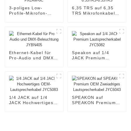
3-poliges Low-
6,35 TRS auf 6,35
Profile-Mikrofon-
TRS Mikrofonkabel
Minikabel CM-
CM011-6.35TRS-
FXLRM-8C
6.35TRS
Ethernet-Kabel für
Speakon auf 1/4
Pro-Audio und DMX-
JACK Premium
Beleuchtung
Lautsprecherkabel
JYBN405
JYC5082
1/4 JACK auf 1/4
SPEAKON auf
JACK Hochwertiges
SPEAKON Premium
OEM-
OEM Zweiadriges
Lautsprecherkabel
Lautsprecherkabel
JYC5083
JYC6043