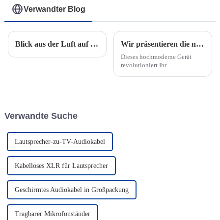
Verwandter Blog
Blick aus der Luft auf eine Fabrik in Thailand
Wir präsentieren die neueste Errungenschaft der Audiotechnologie: den importierten Audioisolator.
Dieses hochmoderne Gerät
revolutioniert Ihr
Klangerlebnis und bietet Ihnen
unvergleichliche Klarheit und
Präzision bei der
Audiowiedergabe. Egal, ob Sie
professioneller Musiker, Hörer
Verwandte Suche
oder...
Lautsprecher-zu-TV-Audiokabel
Kabelloses XLR für Lautsprecher
Geschirmtes Audiokabel in Großpackung
Tragbarer Mikrofonständer