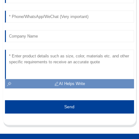
AI Helps Write
Send