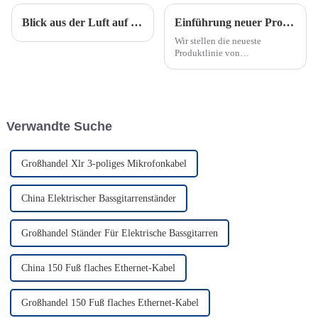
Blick aus der Luft auf eine Fabrik in Thailand
Einführung neuer Produkte: Ethernet-Kabel und Extender für Pro-Audio und DMX-Lichter
Wir stellen die neueste
Produktlinie von
Netzwerklösungen für
professionelle Audio- und
DMX-Beleuchtung vor – die
Produkte der CAT6 RJ45-Serie.
Verwandte Suche
Großhandel Xlr 3-poliges Mikrofonkabel
China Elektrischer Bassgitarrenständer
Großhandel Ständer Für Elektrische Bassgitarren
China 150 Fuß flaches Ethernet-Kabel
Großhandel 150 Fuß flaches Ethernet-Kabel