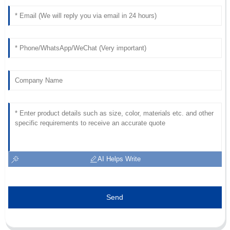
AI Helps Write
Send