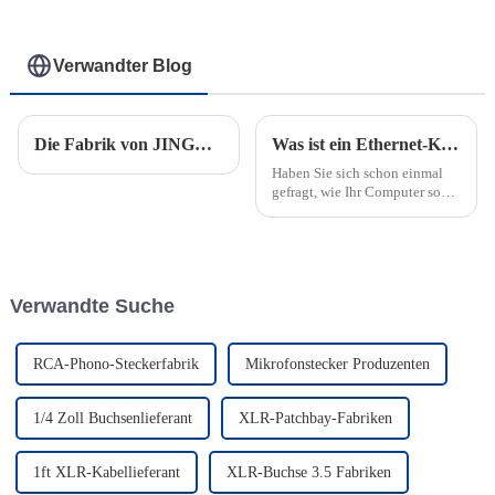
abgewinkelte XLR-
Buchse
Verwandter Blog
Die Fabrik von JINGYI in Thailand bereitet sich auf die große Eröffnung vor
Was ist ein Ethernet-Kabel und wie funktioniert es?
Haben Sie sich schon einmal
gefragt, wie Ihr Computer so
reibungslos mit dem Internet
verbunden werden kann? Hier
kommt ein Ethernet-Kabel ins
Spiel. Es handelt sich um ein
spezielles Netzwerkkabel, das
Verwandte Suche
Geräte verbindet...
RCA-Phono-Steckerfabrik
Mikrofonstecker Produzenten
1/4 Zoll Buchsenlieferant
XLR-Patchbay-Fabriken
1ft XLR-Kabellieferant
XLR-Buchse 3.5 Fabriken