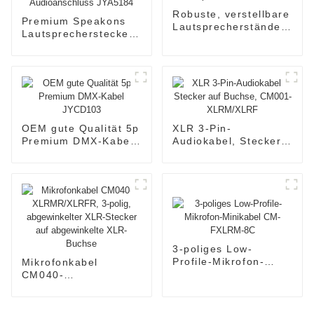
Robuste, verstellbare
Premium Speakons
Lautsprecherständer
Lautsprecherstecker
S001
Audioanschluss
JYA5184
OEM gute Qualität 5p
XLR 3-Pin-
Premium DMX-Kabel
Audiokabel, Stecker
JYCD103
auf Buchse, CM001-
XLRM/XLRF
3-poliges Low-
Profile-Mikrofon-
Mikrofonkabel
Minikabel CM-
CM040-
FXLRM-8C
XLRMR/XLRFR, 3-
polig, abgewinkelter
XLR-Stecker auf