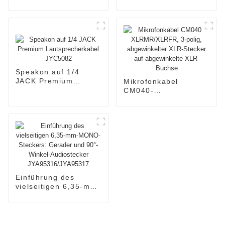
Keyboardständer
OEM Vieradriges
K009N
Lautsprecherkabel
JYC6048
Speakon auf 1/4
JACK Premium
Mikrofonkabel
Lautsprecherkabel
CM040-
JYC5082
XLRMR/XLRFR, 3-
polig, abgewinkelter
XLR-Stecker auf
abgewinkelte XLR-
Buchse
Einführung des
vielseitigen 6,35-mm-
MONO-Steckers:
Gerader und 90°-
Winkel-Audiostecker
JYA95316/JYA95317