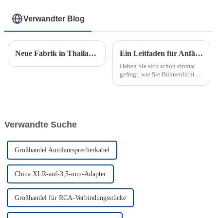
Verwandter Blog
Neue Fabrik in Thailand bereitet sich auf die Eröffnung vor
Ein Leitfaden für Anfänger zu DMX-Kabeln in Beleuchtungssystemen
Haben Sie sich schon einmal
gefragt, wie Sie Bühnenlicht
perfekt mit Musik
synchronisieren oder
atemberaubende Effekte
erzeugen können? Hier kommt
ein DMX-Kabel ins Spiel. Es
Verwandte Suche
handelt sich um ein spezielles
Kabel, das für die Verbindung...
Großhandel Autolautsprecherkabel
China XLR-auf-3,5-mm-Adapter
Großhandel für RCA-Verbindungsstücke