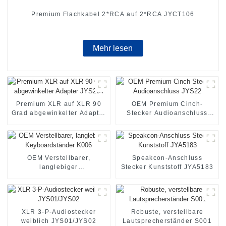
Premium Flachkabel 2*RCA auf 2*RCA JYCT106
Mehr lesen
Premium XLR auf XLR 90
OEM Premium Cinch-
Grad abgewinkelter Adapter
Stecker Audioanschluss
JYS204
JYS22
OEM Verstellbarer,
Speakcon-Anschluss
langlebiger
Stecker Kunststoff JYA5183
Keyboardständer K006
XLR 3-P-Audiostecker
Robuste, verstellbare
weiblich JYS01/JYS02
Lautsprecherständer S001