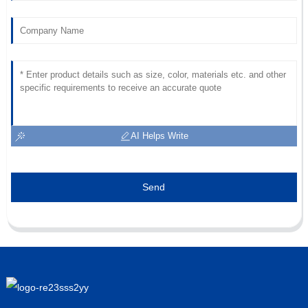
AI Helps Write
Send