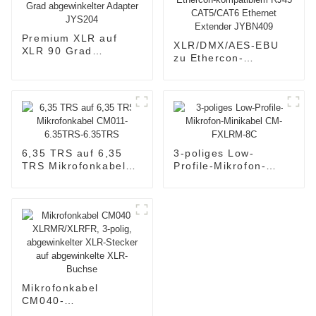
Premium XLR auf
XLR/DMX/AES-EBU
XLR 90 Grad
zu Ethercon-
abgewinkelter
kompatiblem RJ45
Adapter JYS204
CAT5/CAT6 Ethernet
Extender JYBN409
6,35 TRS auf 6,35
3-poliges Low-
TRS Mikrofonkabel
Profile-Mikrofon-
CM011-6.35TRS-
Minikabel CM-
6.35TRS
FXLRM-8C
Mikrofonkabel
CM040-
XLRMR/XLRFR, 3-