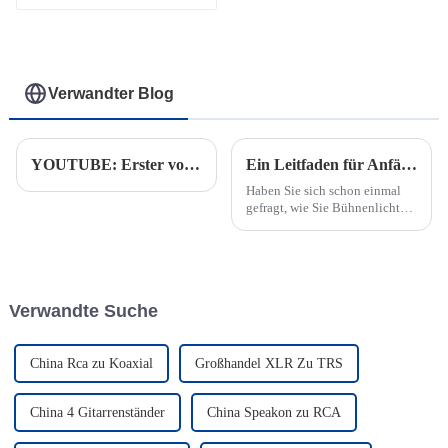
polig, abgewinkelter
XLR-Stecker auf
abgewinkelte XLR-
Buchse
Verwandter Blog
YOUTUBE: Erster voller Container mit Audiokabel auf dem Weg von Thailand in die USA
Ein Leitfaden für Anfänger zu DMX-Kabeln in Beleuchtungssystemen
Haben Sie sich schon einmal
gefragt, wie Sie Bühnenlicht
perfekt mit Musik
synchronisieren oder
atemberaubende Effekte
erzeugen können? Hier kommt
ein DMX-Kabel ins Spiel. Es
Verwandte Suche
handelt sich um ein spezielles
Kabel, das für die Verbindung
von … entwickelt wurde.
China Rca zu Koaxial
Großhandel XLR Zu TRS
China 4 Gitarrenständer
China Speakon zu RCA