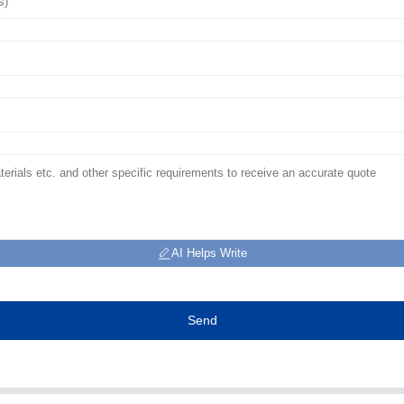
AI Helps Write
Send