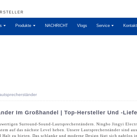
ERSTELLER
s
Produkte
NACHRICHT
Vlogs
Service
Kontakt
autsprecherständer
der Im Großhandel | Top-Hersteller Und -Lief
hwertigen Surround-Sound-Lautsprecherständern. Ningbo Jingyi Electro
tem auf das nächste Level heben. Unsere Lautsprecherständer sind aus
nd Halt zu bieten. Das schlanke und moderne Design fügt sich nahtlos