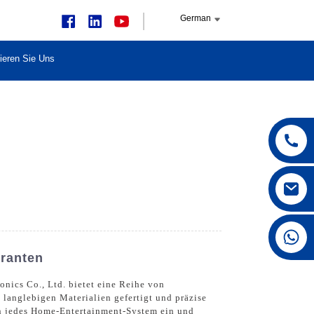
German
ieren Sie Uns
+86 15168592711
eranten
nics Co., Ltd. bietet eine Reihe von
 langlebigen Materialien gefertigt und präzise
 in jedes Home-Entertainment-System ein und