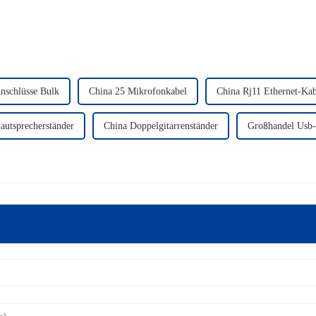
schlüsse Bulk
China 25 Mikrofonkabel
China Rj11 Ethernet-Kab
autsprecherständer
China Doppelgitarrenständer
Großhandel Usb-z