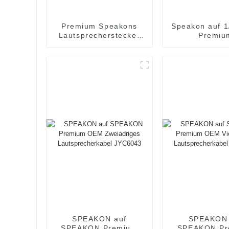
Premium Speakons
Speakon auf 
Lautsprecherstecker
Premiu
Audioanschluss
Lautspreche
JYA5184
JYC508
SPEAKON auf
SPEAKON 
SPEAKON Premium
SPEAKON Pr