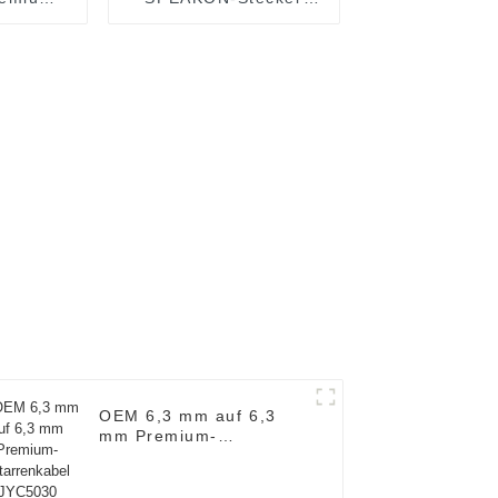
riges
Premium OEM
rkabel
Vieradriges HiFi-
8
Lautsprecherkabel mit
Metallsteckern
JYC6049
OEM 6,3 mm auf 6,3
mm Premium-
Gitarrenkabel JYC5030