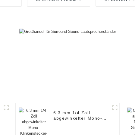
OEM Zweiadriges
OEM Vierad
Lautsprecherkabel
Lautspreche
JYC6043
JYC604
e
6,3 mm 1/4 Zoll
abgewinkelter Mono-
Klinkenstecker-
Audioanschluss
JYA5313