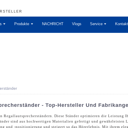
ERSTELLER
s
Produkte
NACHRICHT
Vlogs
Service
Kontakt
erständer
recherständer - Top-Hersteller Und Fabrikang
 Regallautsprecherständern. Diese Ständer optimieren die Leistung Ih
tänder sind aus hochwertigen Materialien gefertigt und gewährleisten
ung und -positionierung und steigert so das Hörerlebnis. Mit ihrem el