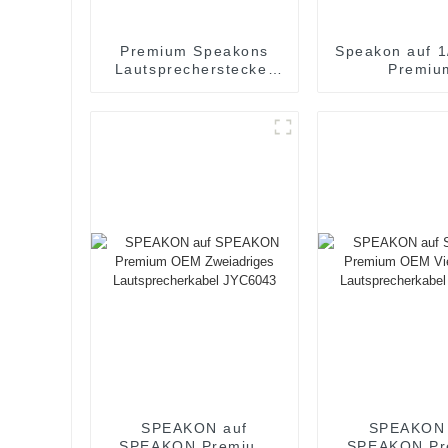
Premium Speakons
Speakon auf 
Lautsprecherstecker
Premiu
Audioanschluss
Lautspreche
JYA5184
JYC508
SPEAKON auf
SPEAKON 
SPEAKON Premium
SPEAKON Pr