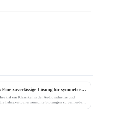
Der XLR 3-Pin-Audiostecker: Eine zuverlässige Lösung für symmetrische Audiosignale
e) ist ein Klassiker in der Audioindustrie und
 die Fähigkeit, unerwünschte Störungen zu vermeiden.
udiosignale entwickelt und...