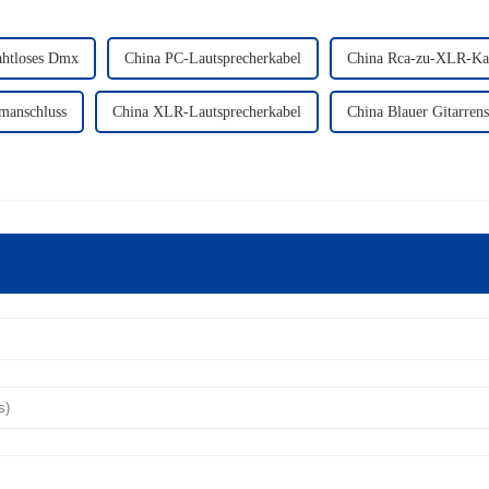
ahtloses Dmx
China PC-Lautsprecherkabel
China Rca-zu-XLR-Ka
manschluss
China XLR-Lautsprecherkabel
China Blauer Gitarrens