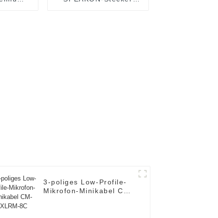
riges
Premium OEM
rkabel
Vieradriges HiFi-
8
Lautsprecherkabel mit
Metallsteckern
JYC6049
3-poliges Low-Profile-
Mikrofon-Minikabel CM-
FXLRM-8C