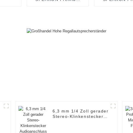
OEM Zweiadriges
OEM Vierad
Lautsprecherkabel
Lautspreche
JYC6043
JYC604
6,3 mm 1/4 Zoll gerader
Stereo-Klinkenstecker
Audioanschluss
JYA5272