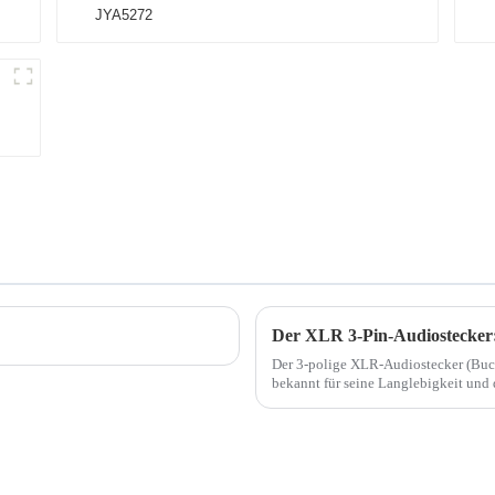
P
Der 3-polige XLR-Audiostecker (Buchs
bekannt für seine Langlebigkeit und
Er wurde speziell für symmetrische A