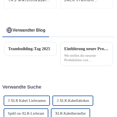
CM011-6.35TRS-
Instrumentenkabel
6.35TRS
JYCR100
Verwandter Blog
Teambuilding-Tag 2025
Einführung neuer Produkte: Ethernet-Kabel und Extender für Pro-Audio und DMX-Lichter
Wir stellen die neueste
Produktlinie von
Netzwerklösungen für
professionelle Audio- und
DMX-Beleuchtung vor – die
Produkte der CAT6 RJ45-Serie.
Verwandte Suche
3 XLR Kabel Lieferanten
3 XLR-Kabelfabriken
Spdif-zu-XLR-Lieferant
XLR-Kabelhersteller