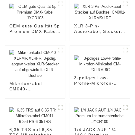
OEM gute Qualität 5p
XLR 3-Pin-
Premium DMX-Kabel
Audiokabel, Stecker
JYCD103
auf Buchse, CM001-
XLRM/XLRF
3-poliges Low-
Profile-Mikrofon-
Mikrofonkabel
Minikabel CM-
CM040-
FXLRM-8C
XLRMR/XLRFR, 3-
polig, abgewinkelter
XLR-Stecker auf
abgewinkelte XLR-
Buchse
6,35 TRS auf 6,35
1/4 JACK AUF 1/4
TRS Mikrofonkabel
JACK Premium