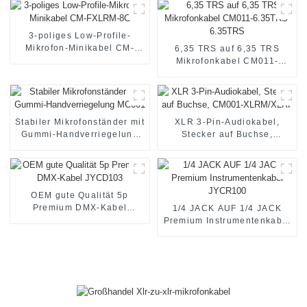
3-poliges Low-Profile-
Mikrofon-Minikabel CM-
6,35 TRS auf 6,35 TRS
FXLRM-8C
Mikrofonkabel CM011-
6.35TRS-6.35TRS
Stabiler Mikrofonständer mit
XLR 3-Pin-Audiokabel,
Gummi-Handverriegelung
Stecker auf Buchse,
MC001
CM001-XLRM/XLRF
OEM gute Qualität 5p
Premium DMX-Kabel
1/4 JACK AUF 1/4 JACK
JYCD103
Premium Instrumentenkabel
JYCR100