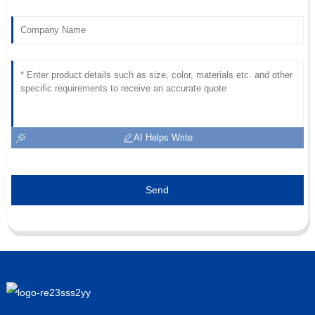
AI Helps Write
Send