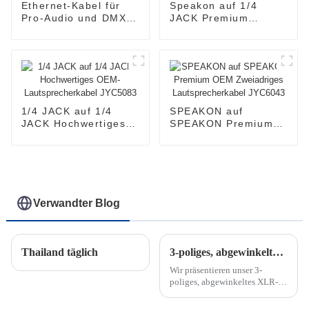
Ethernet-Kabel für
Speakon auf 1/4
Pro-Audio und DMX-
JACK Premium
Beleuchtung
Lautsprecherkabel
JYBN405
JYC5082
1/4 JACK auf 1/4
SPEAKON auf
JACK Hochwertiges
SPEAKON Premium
OEM-
OEM Zweiadriges
Lautsprecherkabel
Lautsprecherkabel
JYC5083
JYC6043
Verwandter Blog
Thailand täglich
3-poliges, abgewinkeltes XLR-Mikrofonkabel: Das ultimative Werkzeug für professionelle Audioaufnahmen
Wir präsentieren unser 3-
poliges, abgewinkeltes XLR-
Stecker-auf-XLR-Buchsen-
Mikrofonkabel – die perfekte