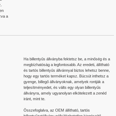
.
yen
zva a
Ha billentyűs állványba fektetsz be, a minőség és a
megbízhatóság a legfontosabb. Az eredeti, állítható
és tartós billentyűs állvánnyal biztos lehetsz benne,
hogy egy tartós terméket kapsz. Búcsút inthetsz a
gyenge, billegő állványoknak, amelyek rontják a
teljesítményedet, és válts egy olyan billentyűs
állványra, amely ugyanolyan elkötelezett a zenéd
iránt, mint te.
Összefoglalva, az OEM állítható, tartós
billentyűzetállvány nélkülözhetetlen kiegészítő