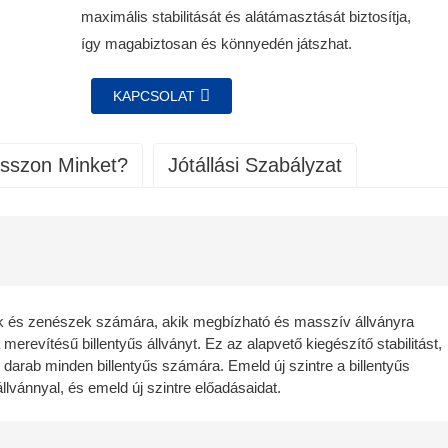
maximális stabilitását és alátámasztását biztosítja,
így magabiztosan és könnyedén játszhat.
KAPCSOLAT
asszon Minket?
Jótállási Szabályzat
keinkre az anyag- és gyártási hibákra vonatkozóan egy évig garanciát
specifikációkat határozunk meg a termékekre vonatkozóan.
ítva. Ez a garancia csak az eredeti vásárlóra érvényes, és nem átruházható.
at különböző szakaszaiban.
sztelése a csomagolás előtt.
k kiküldött termékek megfelelnek az ügyfeleinkkel közösen felállított
ök és zenészek számára, akik megbízható és masszív állványra
számított 1 éven belül kicseréljük.
merevítésű billentyűs állványt. Ez az alapvető kiegészítő stabilitást,
i segít bármilyen probléma vagy aggály megoldásában.
 darab minden billentyűs számára. Emeld új szintre a billentyűs
yedül. Az értékesítés után folyamatosan biztosítunk szervizt és technikai
ge megfelel a megállapodás szerinti szabványoknak.
llvánnyal, és emeld új szintre előadásaidat.
z alábbi folyamatot.