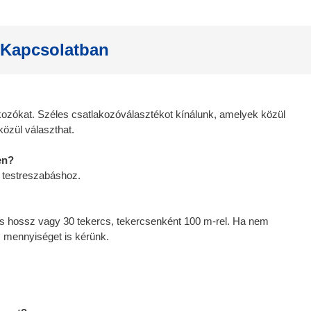
 Kapcsolatban
kozókat. Széles csatlakozóválasztékot kínálunk, amelyek közül
közül választhat.
en?
 testreszabáshoz.
es hossz vagy 30 tekercs, tekercsenként 100 m-rel. Ha nem
 mennyiséget is kérünk.