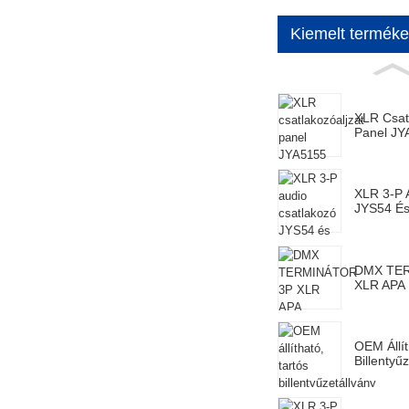
Kiemelt termék
XLR Csat
Panel JY
XLR 3-P 
JYS54 É
DMX TE
XLR APA
OEM Állít
Billentyűz