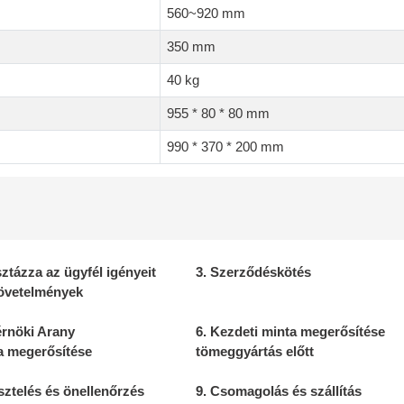
560~920 mm
350 mm
40 kg
955 * 80 * 80 mm
990 * 370 * 200 mm
sztázza az ügyfél igényeit
3. Szerződéskötés
övetelmények
érnöki Arany
6. Kezdeti minta megerősítése
a megerősítése
tömeggyártás előtt
sztelés és önellenőrzés
9. Csomagolás és szállítás