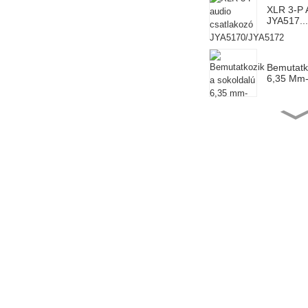
XLR 3-P 
JYA517...
Bemutatk
6,35 Mm
6,35 Mm
Mono Ja
Hangtompí
Importált
1/4 Jack 
Prémium 
Kábeltes