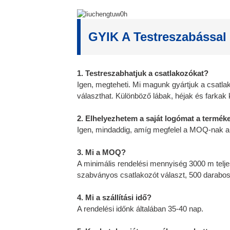
GYIK A Testreszabással
1. Testreszabhatjuk a csatlakozókat?
Igen, megteheti. Mi magunk gyártjuk a csatla
választhat. Különböző lábak, héjak és farkak 
2. Elhelyezhetem a saját logómat a termék
Igen, mindaddig, amíg megfelel a MOQ-nak a
3. Mi a MOQ?
A minimális rendelési mennyiség 3000 m telj
szabványos csatlakozót választ, 500 darabos
4. Mi a szállítási idő?
A rendelési időnk általában 35-40 nap.