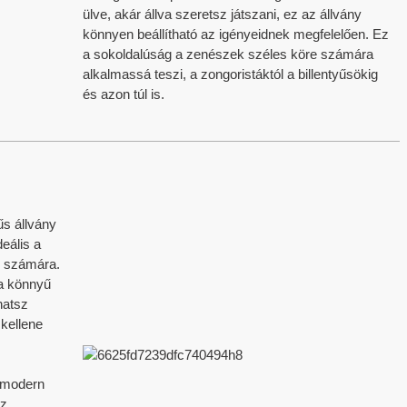
ülve, akár állva szeretsz játszani, ez az állvány
LÍTÁS
könnyen beállítható az igényeidnek megfelelően. Ez
a sokoldalúság a zenészek széles köre számára
alkalmassá teszi, a zongoristáktól a billentyűsökig
és azon túl is.
iztosítjuk az időben történő kiszállítást, hogy minden megrendelésnél betarts
SI
űs állvány
 tapasztalattal rendelkező professzionális műszaki támogatást nyújtunk.
deális a
 számára.
 a könnyű
hatsz
 kellene
javaslat.
s modern
öz