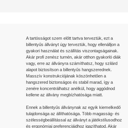
ténő szállítást, minden megrendelésre vonatkozóan a
minket minden jótállási igényről a kijelölt értékesítési képviselőnk
rtnerekkel, a légi szállítmányozástól a tengeri
ák bizonyítékát, például képeket vagy videókat, beleértve a szállítás dátumát 
A tartósságot szem előtt tartva terveztük, ezt a
en kiértékeljük az igényt, és saját belátásunk szerint javítást, cserét vagy
öbb mint 30 éves OEM/ODM gyártási tapasztalattal.
billentyűs állványt úgy terveztük, hogy ellenálljon a
katrészekre.
a az új termékek fejlesztésének hatékonyságát és
gyakori használat és szállítás viszontagságainak.
Akár profi zenész turnén, akár otthon gyakorló diák
vagy, erre az állványra számíthatsz, hogy szilárd
ék javítására, cseréjére vagy a vételár visszatérítésére korlátozódik, saját
dául telepítési kézikönyveket, utasításokat,
alapot biztosítson a billentyűs hangszerednek.
unk felelősséget semmilyen közvetett, véletlenszerű, következményes vagy
d.
Masszív konstrukciójának köszönhetően a
a csomagolás előtt.
hangszered biztonságos és stabil marad, így a
zenére koncentrálhatsz anélkül, hogy aggódnod
kellene az állvány megbízhatósága miatt.
ZOLGÁLTATÁSOK
Ningbo Jingyi Electronic
Ennek a billentyűs állványnak az egyik kiemelkedő
tulajdonsága az állíthatósága. Több magasság- és
gít megoldani az ügyfelek esetleges problémáit vagy aggályait a termékkel
szélességbeállítással az állványt a játékstílusodhoz
lást.
és ergonómiai preferenciáidhoz igazíthatod. Akár