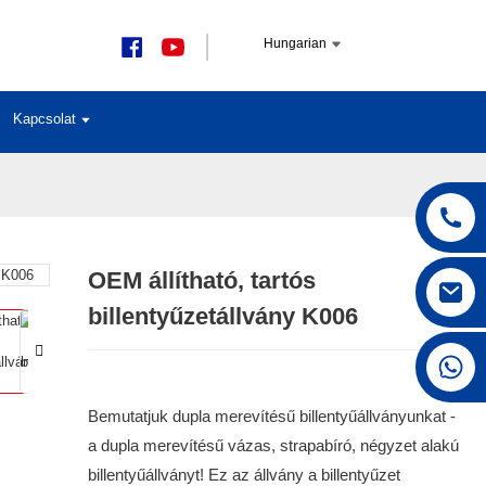
Hungarian
Kapcsolat
OEM állítható, tartós
Loading...
Loading...
billentyűzetállvány K006
+86 15168592711
Bemutatjuk dupla merevítésű billentyűállványunkat -
a dupla merevítésű vázas, strapabíró, négyzet alakú
billentyűállványt! Ez az állvány a billentyűzet