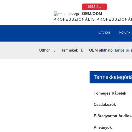
1992 óta
OEM/ODM
PROFESSZIONÁLIS PROFESSZIONÁ
Otthon
Rólunk
Otthon
Termékek
OEM állítható, tartós bil
Termékkategóri
Loading...
Loading...
Lo
Lo
Tömeges Kábelek
Csatlakozók
Előregyártott Audiok
Állványok