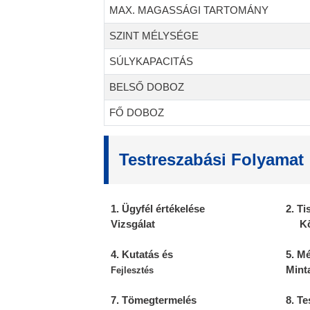
MAX. MAGASSÁGI TARTOMÁNY
SZINT MÉLYSÉGE
SÚLYKAPACITÁS
BELSŐ DOBOZ
FŐ DOBOZ
Testreszabási Folyamat
1. Ügyfél értékelése
2. Ti
Vizsgálat
K
4. Kutatás és
5. M
Mint
Fejlesztés
7. Tömegtermelés
8. Te