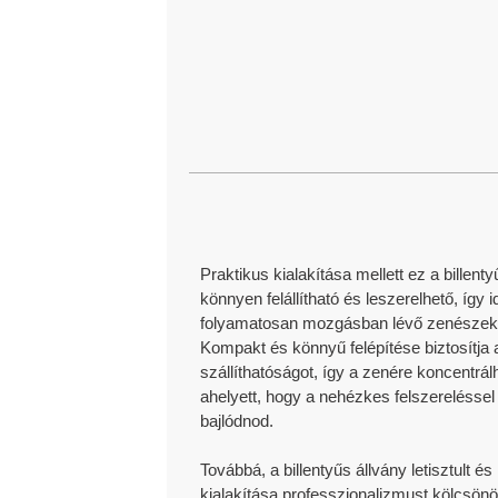
IDŐBEN TÖRTÉNŐ SZÁL
Hatékony szállítási és kézbesítési folyamatokkal b
a határidőket.
MŰSZAKI ÉS TÁMOGATÁ
Praktikus kialakítása mellett ez a billenty
Több mint 30 éves OEM/ODM gyártási és innovációs
könnyen felállítható és leszerelhető, így i
folyamatosan mozgásban lévő zenészek
Kompakt és könnyű felépítése biztosítja
TANÚSÍTVÁNYOK
szállíthatóságot, így a zenére koncentrál
ahelyett, hogy a nehézkes felszereléssel
bajlódnod.
ISO9001/ ISO9002/RoHS/CE/REACH/Kalifornia 65. 
Továbbá, a billentyűs állvány letisztult é
kialakítása professzionalizmust kölcsön