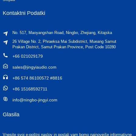
Kontaktni Podatki
No. 517, Maoyangshan Road, Ningbo, Zhejiang, Kitajska
26 Village No. 2, Phraeksa Mai Subdistrict, Mueang Samut
Prakan District, Samut Prakan Province, Post Code 10280
+66 021029179
sales@jingyiaudio.com
+86 574 86100572 #8816
+86 15168592711
info@ningbo-jingyi.com
Glasila
Vnesite svoj e-poštni naslov in poslali vam bomo najnovejše informativne