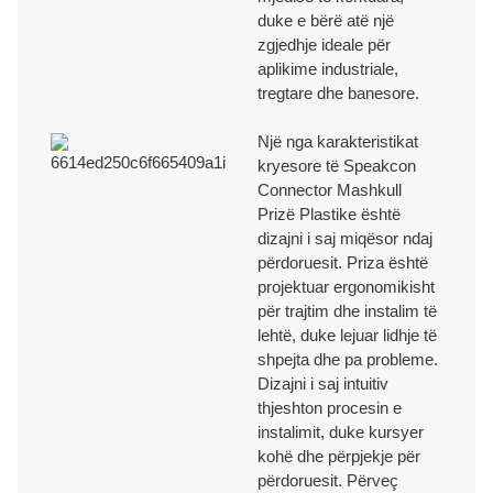
DORËZIM NË KOHË
duke e bërë atë një
zgjedhje ideale për
aplikime industriale,
Ne kemi procese efikase të transportit dhe dorëzimit për të siguruar
tregtare dhe banesore.
dorëzimin në kohë për të përmbushur afatet për secilën porosi.
Një nga karakteristikat
kryesore të Speakcon
TEKNIKE DHE MBËSHTETJE
Connector Mashkull
Prizë Plastike është
dizajni i saj miqësor ndaj
Ne ofrojmë mbështetje teknike profesionale me mbi 30 vjet përvojë në
përdoruesit. Priza është
prodhim OEM/ODM dhe inovacion.
projektuar ergonomikisht
për trajtim dhe instalim të
CERTIFIKATAT
lehtë, duke lejuar lidhje të
shpejta dhe pa probleme.
Dizajni i saj intuitiv
thjeshton procesin e
ISO9001/ ISO9002/RoHS /CE/REACH/Propozimi 65 i Kalifornisë.
instalimit, duke kursyer
kohë dhe përpjekje për
përdoruesit. Përveç