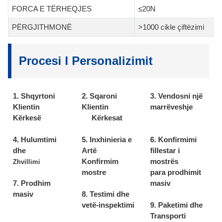
FORCA E TËRHEQJES
≤20N
PËRGJITHMONË
>1000 cikle çiftëzimi
Procesi I Personalizimit
1. Shqyrtoni
2. Sqaroni
3. Vendosni një
Klientin
Klientin
marrëveshje
Kërkesë
Kërkesat
4. Hulumtimi
5. Inxhinieria e
6. Konfirmimi
dhe
Artë
fillestar i
Konfirmim
mostrës
Zhvillimi
mostre
para prodhimit
7. Prodhim
masiv
masiv
8. Testimi dhe
vetë-inspektimi
9. Paketimi dhe
Transporti