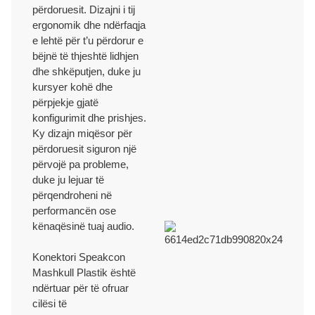
përdoruesit. Dizajni i tij
ergonomik dhe ndërfaqja
e lehtë për t’u përdorur e
bëjnë të thjeshtë lidhjen
dhe shkëputjen, duke ju
kursyer kohë dhe
përpjekje gjatë
konfigurimit dhe prishjes.
Ky dizajn miqësor për
përdoruesit siguron një
përvojë pa probleme,
duke ju lejuar të
përqendroheni në
performancën ose
kënaqësinë tuaj audio.
Konektori Speakcon
Mashkull Plastik është
ndërtuar për të ofruar
cilësi të