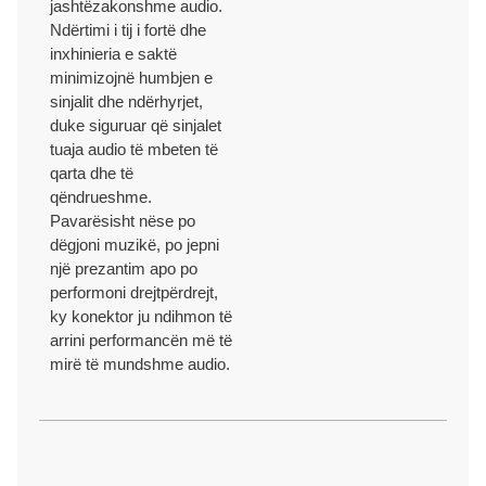
jashtëzakonshme audio.
Ndërtimi i tij i fortë dhe
inxhinieria e saktë
minimizojnë humbjen e
sinjalit dhe ndërhyrjet,
duke siguruar që sinjalet
tuaja audio të mbeten të
qarta dhe të
qëndrueshme.
Pavarësisht nëse po
dëgjoni muzikë, po jepni
një prezantim apo po
performoni drejtpërdrejt,
ky konektor ju ndihmon të
arrini performancën më të
mirë të mundshme audio.