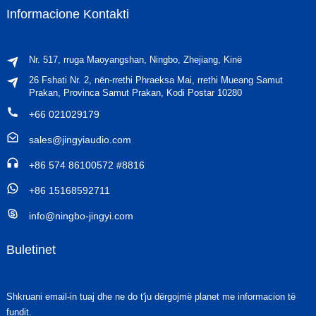
Informacione Kontakti
Nr. 517, rruga Maoyangshan, Ningbo, Zhejiang, Kinë
26 Fshati Nr. 2, nën-rrethi Phraeksa Mai, rrethi Mueang Samut
Prakan, Provinca Samut Prakan, Kodi Postar 10280
+66 021029179
sales@jingyiaudio.com
+86 574 86100572 #8816
+86 15168592711
info@ningbo-jingyi.com
Buletinet
Shkruani email-in tuaj dhe ne do t'ju dërgojmë planet me informacion të
fundit.