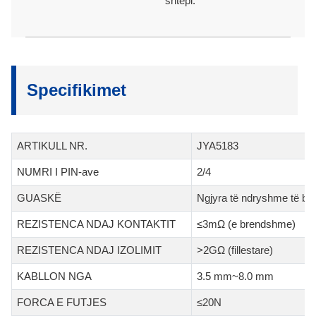
shtëpi.
Specifikimet
ARTIKULL NR.
JYA5183
NUMRI I PIN-ave
2/4
GUASKË
Ngjyra të ndryshme të bis
REZISTENCA NDAJ KONTAKTIT
≤3mΩ (e brendshme)
REZISTENCA NDAJ IZOLIMIT
>2GΩ (fillestare)
KABLLON NGA
3.5 mm~8.0 mm
FORCA E FUTJES
≤20N