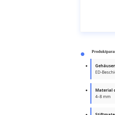
Produktpara
Gehäusem
ED-Besch
Material 
4–8 mm
Stiftmate