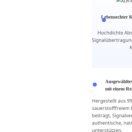
Lebensechter K
Hochdichte Ab
Signalübertragung
K
Ausgewähltes
mit einem Re
Hergestellt aus 
sauerstofffreiem 
beiträgt, Signalve
authentische, nat
unterstützen.