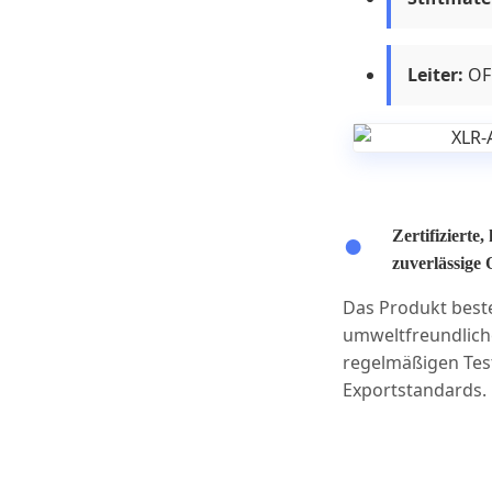
Leiter:
OFC
Zertifizierte
zuverlässige 
Das Produkt best
umweltfreundliche
regelmäßigen Test
Exportstandards.