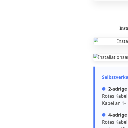
Inst
Selbstverk
2-adrige
Rotes Kabel
Kabel an 1-
4-adrige
Rotes Kabel