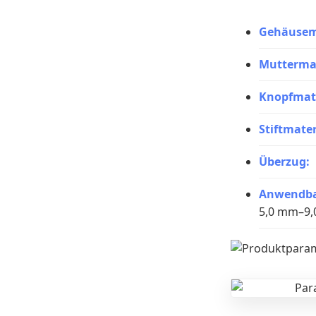
Gehäusema
Muttermat
Knopfmate
Stiftmater
Überzug:
Anwendba
5,0 mm–9