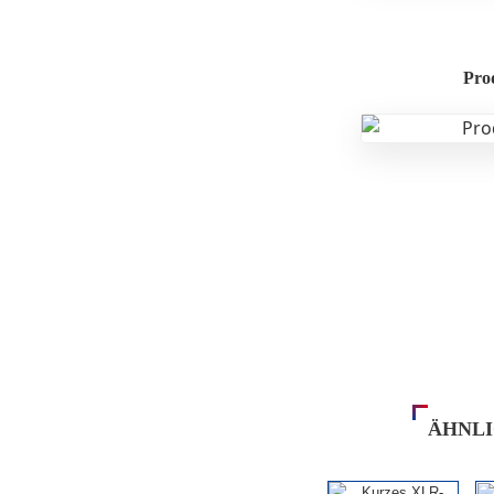
Pro
ÄHNL