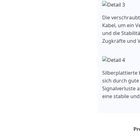
Die verschraubt
Kabel, um ein V
und die Stabili
Zugkräfte und V
Silberplattiert
sich durch gute
Signalverluste 
eine stabile un
Pr