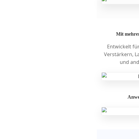
Mit mehre
Entwickelt f
Verstärkern, L
und and
Anwe