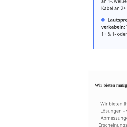
an 1-, weiße
Kabel an 2+
Lautspre
verkabeln:
1+ & 1- oder
Wir bieten maßge
Wir bieten 
Lösungen – 
Abmessungen
Erscheinungs