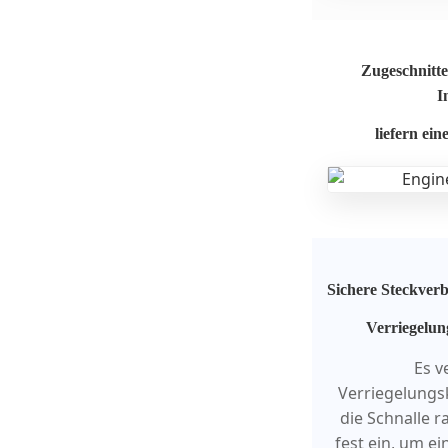
Zugeschnitte
I
liefern ei
Sichere Steckve
Verriegelun
Es v
Verriegelungsk
die Schnalle 
fest ein, um e