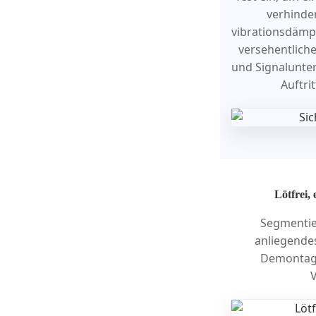
verhinder
vibrationsdämpf
versehentliche
und Signalunte
Auftri
Lötfrei,
Segmentie
anliegende
Demontage