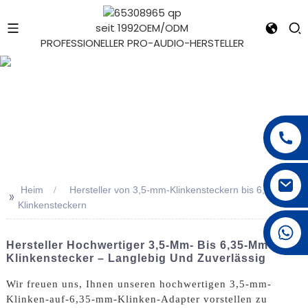
seit 1992
OEM/ODM
PROFESSIONELLER PRO-AUDIO-HERSTELLER
e
Heim
Hersteller von 3,5-mm-Klinkensteckern bis 6,35-mm-
>>
Klinkensteckern
+1 626 623 2518
Hersteller Hochwertiger 3,5-Mm- Bis 6,35-Mm-
Klinkenstecker – Langlebig Und Zuverlässig
Wir freuen uns, Ihnen unseren hochwertigen 3,5-mm-
Klinken-auf-6,35-mm-Klinken-Adapter vorstellen zu