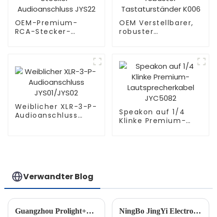
OEM-Premium-
OEM Verstellbarer,
RCA-Stecker-
robuster
Audioanschluss
Tastaturständer
JYS22
K006
Weiblicher XLR-3-P-
Speakon auf 1/4
Audioanschluss
Klinke Premium-
JYS01/JYS02
Lautsprecherkabel
JYC5082
Verwandter Blog
Guangzhou Prolight+Sound 2024 – JINGYI
NingBo JingYi Electronic Co., Ltd.: Teilnahme an der Hong Kong Autumn Electronics Show