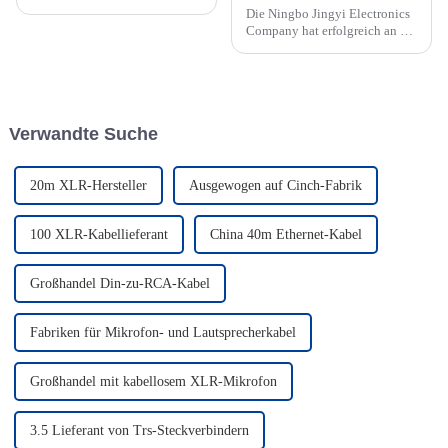
Die Ningbo Jingyi Electronics
Company hat erfolgreich an der
Hong Kong Electronics Fair
(Herbst) teilgenommen, um
vom 13.10.2023 bis zum 1.10.
innovative Produkte im
Ausstellungszentrum in
Verwandte Suche
Hongkong zu präsentieren...
20m XLR-Hersteller
Ausgewogen auf Cinch-Fabrik
100 XLR-Kabellieferant
China 40m Ethernet-Kabel
Großhandel Din-zu-RCA-Kabel
Fabriken für Mikrofon- und Lautsprecherkabel
Großhandel mit kabellosem XLR-Mikrofon
3.5 Lieferant von Trs-Steckverbindern