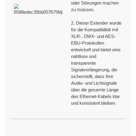
oder Störungen machen
Wir stellen Ihnen einen persönlichen Vertriebsmitarbeiter zur Seite, der
zu müssen.
Ningbo Jingyi Electronic
Ihnen bei allen Fragen und Anliegen rund um das Produkt behilflich ist
und eine schnelle und effektive Reaktion gewährleistet.
2. Dieser Extender wurde
für die Kompatibilität mit
XLR-, DMX- und AES-
PÜNKTLICHE LIEFERUNG
EBU-Protokollen
entwickelt und bietet eine
nahtlose und
Wir verfügen über effiziente Versand- und Lieferprozesse, um eine
transparente
pünktliche Lieferung und die Einhaltung der Liefertermine für jede
Signalverlängerung, die
Bestellung zu gewährleisten.
sicherstellt, dass Ihre
Audio- und Lichtsignale
TECHNISCHER SUPPORT
über die gesamte Länge
des Ethernet-Kabels klar
und konsistent bleiben.
Wir bieten professionellen technischen Support mit über 30 Jahren
Erfahrung in der OEM/ODM-Produktion und Innovation.
ZERTIFIKATE