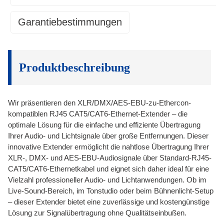
Garantiebestimmungen
Qualitätskontrolle
1. Garantieumfang:
Qualitätskontrolle
Als Erstausrüster (OEM) gewähren wir auf unsere Produkte eine
• Wir setzen klare und erreichbare Standards und
Garantie gegen Material- und Verarbeitungsfehler für die Dauer eines
Produktbeschreibung
Spezifikationen für die Produkte.
Jahres ab Lieferdatum an den Kunden. Diese Garantie gilt nur für den
• Überprüfung von Stellen in verschiedenen Phasen des
Erstkäufer und ist nicht übertragbar.
Produktionsprozesses.
1.1 Qualitätssicherung: Wir stellen sicher, dass die von uns
Wir präsentieren den XLR/DMX/AES-EBU-zu-Ethercon-
• Jedes einzelne Produkt wird vor dem Verpacken einer
versendeten Produkte den mit unseren Kunden vereinbarten Standards
kompatiblen RJ45 CAT5/CAT6-Ethernet-Extender – die
100%igen Prüfung unterzogen.
entsprechen.
optimale Lösung für die einfache und effiziente Übertragung
Kundendienst
Ihrer Audio- und Lichtsignale über große Entfernungen. Dieser
1.2 Einjähriger Ersatz: Wir bieten innerhalb eines Jahres nach Erhalt
Kundendienst
Ersatz für defekte Ware an.
innovative Extender ermöglicht die nahtlose Übertragung Ihrer
• Ein persönlicher Ansprechpartner im Vertrieb hilft
XLR-, DMX- und AES-EBU-Audiosignale über Standard-RJ45-
1.3 Service & Support: Auch nach dem Kauf sind Sie nicht allein. Wir
Ihnen bei der Klärung von Fragen und Anliegen.
CAT5/CAT6-Ethernetkabel und eignet sich daher ideal für eine
bieten Ihnen kontinuierlich Service und technischen Support.
• Wir garantieren, dass die Qualität unserer Produkte
Vielzahl professioneller Audio- und Lichtanwendungen. Ob im
Live-Sound-Bereich, im Tonstudio oder beim Bühnenlicht-Setup
den vereinbarten Standards entspricht.
Pünktliche Lieferung
2. Ablauf bei Garantieansprüchen:
– dieser Extender bietet eine zuverlässige und kostengünstige
Bitte befolgen Sie bei Garantieansprüchen das unten beschriebene
Verfahren.
Lösung zur Signalübertragung ohne Qualitätseinbußen.
Pünktliche Lieferung