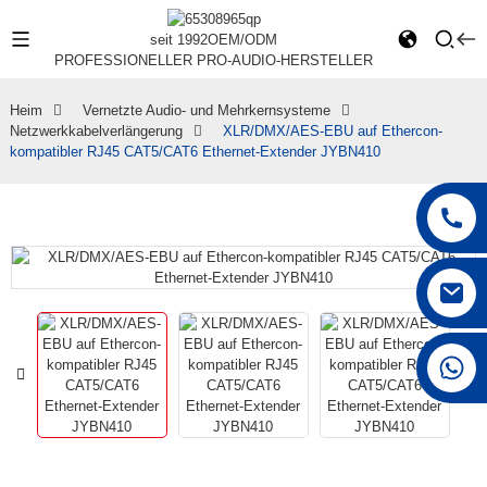
seit 1992
OEM/ODM
PROFESSIONELLER PRO-AUDIO-HERSTELLER
Heim
Vernetzte Audio- und Mehrkernsysteme
Netzwerkkabelverlängerung
XLR/DMX/AES-EBU auf Ethercon-
kompatibler RJ45 CAT5/CAT6 Ethernet-Extender JYBN410
+86 15168592711